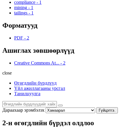
compliance
-
1
mining
-
1
tailings
-
1
Форматууд
PDF
-
2
Ашиглах зөвшөөрлүүд
Creative Commons At...
-
2
close
Өгөгдлийн бүрдлүүд
Үйл ажиллагааны урсгал
Танилцуулга
Дараахаар эрэмбэлэх
Гүйцэтгэ.
2-н өгөгдлийн бүрдэл олдлоо