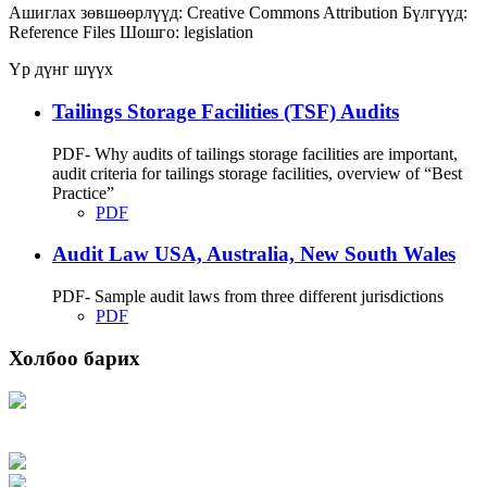
Ашиглах зөвшөөрлүүд:
Creative Commons Attribution
Бүлгүүд:
Reference Files
Шошго:
legislation
Үр дүнг шүүх
Tailings Storage Facilities (TSF) Audits
PDF- Why audits of tailings storage facilities are important,
audit criteria for tailings storage facilities, overview of “Best
Practice”
PDF
Audit Law USA, Australia, New South Wales
PDF- Sample audit laws from three different jurisdictions
PDF
Холбоо барих
Хаяг: Ашигт малтмал, газрын тосны газар, Монгол Улс, Улаанбаатар хот
15170, Чингэлтэй дүүрэг, Барилгачдын талбай-3, Засгийн газрын XII байр,
баруун жигүүр
Факс: 976-11-310370
Вэб админ: 976-51-263915