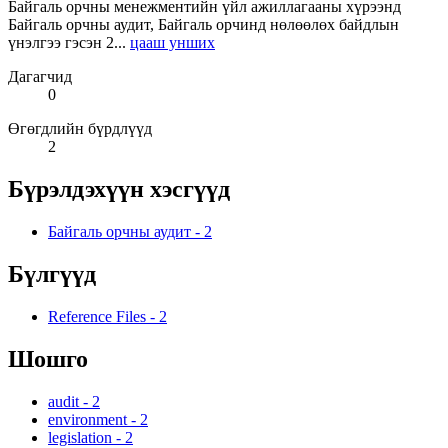
Байгаль орчны менежментийн үйл ажиллагааны хүрээнд
Байгаль орчны аудит, Байгаль орчинд нөлөөлөх байдлын
үнэлгээ гэсэн 2...
цааш унших
Дагагчид
0
Өгөгдлийн бүрдлүүд
2
Бүрэлдэхүүн хэсгүүд
Байгаль орчны аудит
-
2
Бүлгүүд
Reference Files
-
2
Шошго
audit
-
2
environment
-
2
legislation
-
2