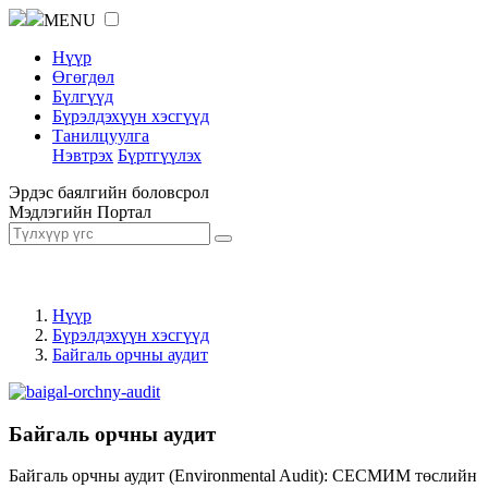
MENU
Нүүр
Өгөгдөл
Бүлгүүд
Бүрэлдэхүүн хэсгүүд
Танилцуулга
Нэвтрэх
Бүртгүүлэх
Эрдэс баялгийн боловсрол
Мэдлэгийн Портал
Нүүр
Бүрэлдэхүүн хэсгүүд
Байгаль орчны аудит
Байгаль орчны аудит
Байгаль орчны аудит (Environmental Audit): СЕСМИМ төслийн