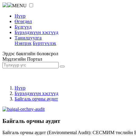
MENU
Нүүр
Өгөгдөл
Бүлгүүд
Бүрэлдэхүүн хэсгүүд
Танилцуулга
Нэвтрэх
Бүртгүүлэх
Эрдэс баялгийн боловсрол
Мэдлэгийн Портал
Нүүр
Бүрэлдэхүүн хэсгүүд
Байгаль орчны аудит
Байгаль орчны аудит
Байгаль орчны аудит (Environmental Audit): СЕСМИМ төслийн 