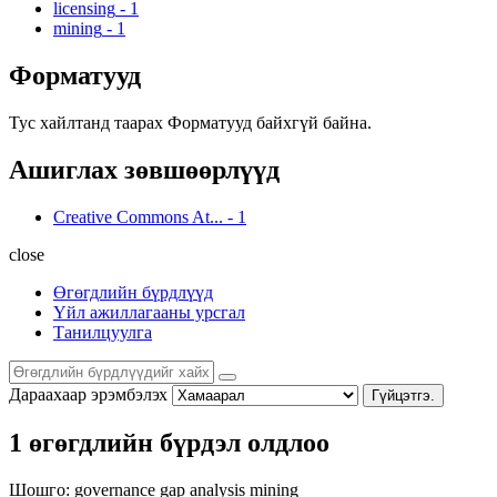
licensing
-
1
mining
-
1
Форматууд
Тус хайлтанд таарах Форматууд байхгүй байна.
Ашиглах зөвшөөрлүүд
Creative Commons At...
-
1
close
Өгөгдлийн бүрдлүүд
Үйл ажиллагааны урсгал
Танилцуулга
Дараахаар эрэмбэлэх
Гүйцэтгэ.
1 өгөгдлийн бүрдэл олдлоо
Шошго:
governance
gap analysis
mining