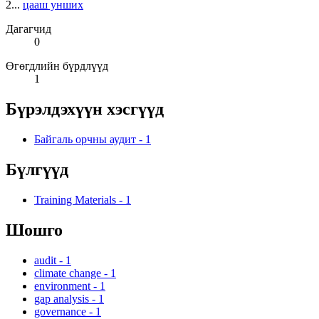
2...
цааш унших
Дагагчид
0
Өгөгдлийн бүрдлүүд
1
Бүрэлдэхүүн хэсгүүд
Байгаль орчны аудит
-
1
Бүлгүүд
Training Materials
-
1
Шошго
audit
-
1
climate change
-
1
environment
-
1
gap analysis
-
1
governance
-
1