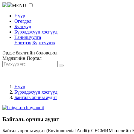
MENU
Нүүр
Өгөгдөл
Бүлгүүд
Бүрэлдэхүүн хэсгүүд
Танилцуулга
Нэвтрэх
Бүртгүүлэх
Эрдэс баялгийн боловсрол
Мэдлэгийн Портал
Нүүр
Бүрэлдэхүүн хэсгүүд
Байгаль орчны аудит
Байгаль орчны аудит
Байгаль орчны аудит (Environmental Audit): СЕСМИМ төслийн 