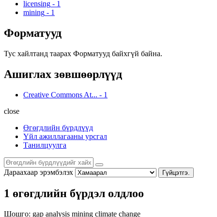
licensing
-
1
mining
-
1
Форматууд
Тус хайлтанд таарах Форматууд байхгүй байна.
Ашиглах зөвшөөрлүүд
Creative Commons At...
-
1
close
Өгөгдлийн бүрдлүүд
Үйл ажиллагааны урсгал
Танилцуулга
Дараахаар эрэмбэлэх
Гүйцэтгэ.
1 өгөгдлийн бүрдэл олдлоо
Шошго:
gap analysis
mining
climate change