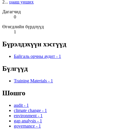
2...
цааш унших
Дагагчид
0
Өгөгдлийн бүрдлүүд
1
Бүрэлдэхүүн хэсгүүд
Байгаль орчны аудит
-
1
Бүлгүүд
Training Materials
-
1
Шошго
audit
-
1
climate change
-
1
environment
-
1
gap analysis
-
1
governance
-
1