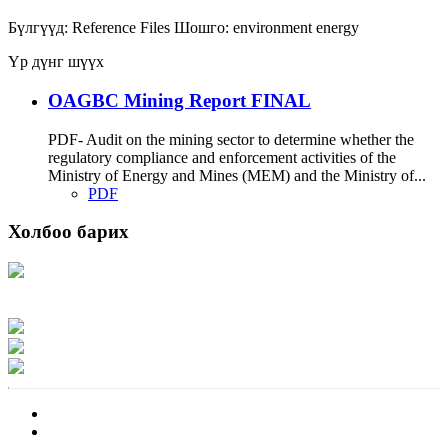
Бүлгүүд:
Reference Files
Шошго:
environment
energy
Үр дүнг шүүх
OAGBC Mining Report FINAL
PDF- Audit on the mining sector to determine whether the
regulatory compliance and enforcement activities of the
Ministry of Energy and Mines (MEM) and the Ministry of...
PDF
Холбоо барих
Хаяг: Ашигт малтмал, газрын тосны газар, Монгол Улс, Улаанбаатар хот
15170, Чингэлтэй дүүрэг, Барилгачдын талбай-3, Засгийн газрын XII байр,
баруун жигүүр
Факс: 976-11-310370
Вэб админ: 976-51-263915
Цахим шуудан: info@mrpam.gov.mn