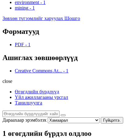
environment
-
1
mining
-
1
Зөвхөн түгээмлийг харуулах Шошго
Форматууд
PDF
-
1
Ашиглах зөвшөөрлүүд
Creative Commons At...
-
1
close
Өгөгдлийн бүрдлүүд
Үйл ажиллагааны урсгал
Танилцуулга
Дараахаар эрэмбэлэх
Гүйцэтгэ.
1 өгөгдлийн бүрдэл олдлоо