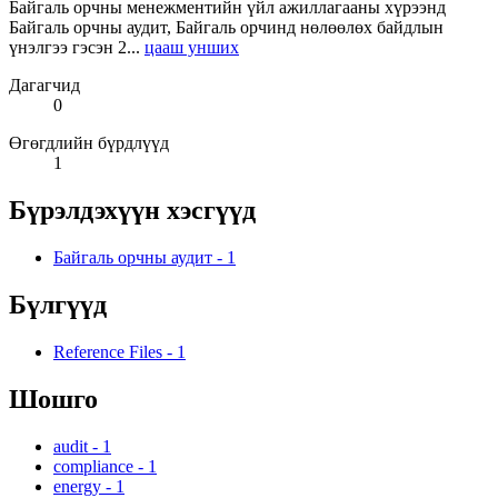
Байгаль орчны менежментийн үйл ажиллагааны хүрээнд
Байгаль орчны аудит, Байгаль орчинд нөлөөлөх байдлын
үнэлгээ гэсэн 2...
цааш унших
Дагагчид
0
Өгөгдлийн бүрдлүүд
1
Бүрэлдэхүүн хэсгүүд
Байгаль орчны аудит
-
1
Бүлгүүд
Reference Files
-
1
Шошго
audit
-
1
compliance
-
1
energy
-
1