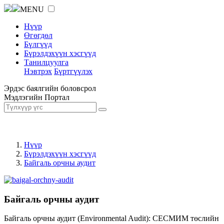
MENU
Нүүр
Өгөгдөл
Бүлгүүд
Бүрэлдэхүүн хэсгүүд
Танилцуулга
Нэвтрэх
Бүртгүүлэх
Эрдэс баялгийн боловсрол
Мэдлэгийн Портал
Нүүр
Бүрэлдэхүүн хэсгүүд
Байгаль орчны аудит
Байгаль орчны аудит
Байгаль орчны аудит (Environmental Audit): СЕСМИМ төслийн