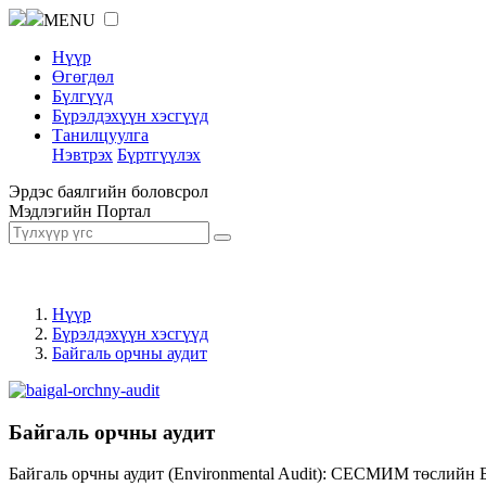
MENU
Нүүр
Өгөгдөл
Бүлгүүд
Бүрэлдэхүүн хэсгүүд
Танилцуулга
Нэвтрэх
Бүртгүүлэх
Эрдэс баялгийн боловсрол
Мэдлэгийн Портал
Нүүр
Бүрэлдэхүүн хэсгүүд
Байгаль орчны аудит
Байгаль орчны аудит
Байгаль орчны аудит (Environmental Audit): СЕСМИМ төслийн 