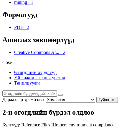
mining
-
1
Форматууд
PDF
-
2
Ашиглах зөвшөөрлүүд
Creative Commons At...
-
2
close
Өгөгдлийн бүрдлүүд
Үйл ажиллагааны урсгал
Танилцуулга
Дараахаар эрэмбэлэх
Гүйцэтгэ.
2-н өгөгдлийн бүрдэл олдлоо
Бүлгүүд:
Reference Files
Шошго:
environment
compliance