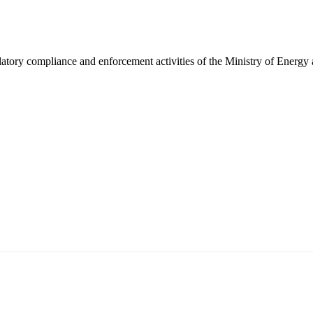
latory compliance and enforcement activities of the Ministry of Energy
5170, Чингэлтэй дүүрэг, Барилгачдын талбай-3, Засгийн газрын XII байр, бару