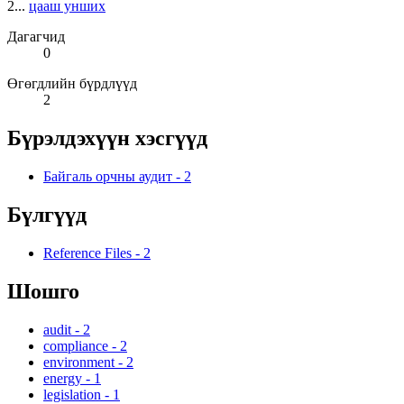
2...
цааш унших
Дагагчид
0
Өгөгдлийн бүрдлүүд
2
Бүрэлдэхүүн хэсгүүд
Байгаль орчны аудит
-
2
Бүлгүүд
Reference Files
-
2
Шошго
audit
-
2
compliance
-
2
environment
-
2
energy
-
1
legislation
-
1