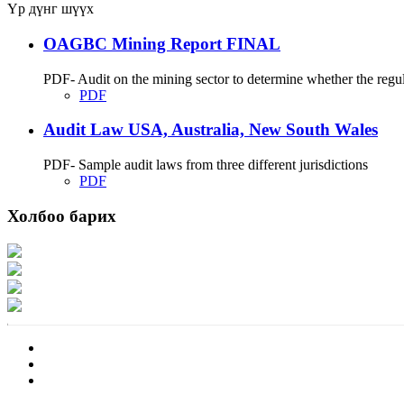
Үр дүнг шүүх
OAGBC Mining Report FINAL
PDF- Audit on the mining sector to determine whether the regu
PDF
Audit Law USA, Australia, New South Wales
PDF- Sample audit laws from three different jurisdictions
PDF
Холбоо барих
Хаяг: Ашигт малтмал, газрын тосны газар, Монгол Улс, Улаанбаатар хот 1
Факс: 976-11-310370
Вэб админ: 976-51-263915
Цахим шуудан: info@mrpam.gov.mn