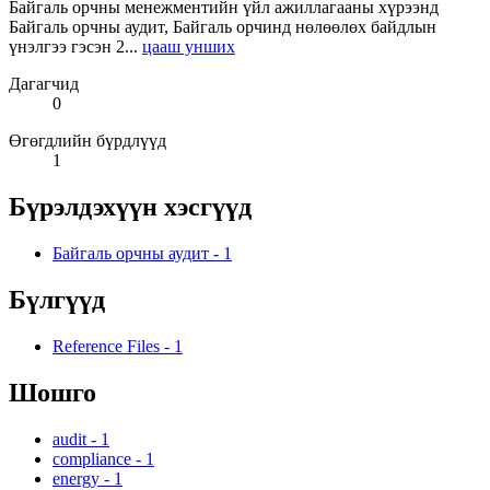
Байгаль орчны менежментийн үйл ажиллагааны хүрээнд
Байгаль орчны аудит, Байгаль орчинд нөлөөлөх байдлын
үнэлгээ гэсэн 2...
цааш унших
Дагагчид
0
Өгөгдлийн бүрдлүүд
1
Бүрэлдэхүүн хэсгүүд
Байгаль орчны аудит
-
1
Бүлгүүд
Reference Files
-
1
Шошго
audit
-
1
compliance
-
1
energy
-
1