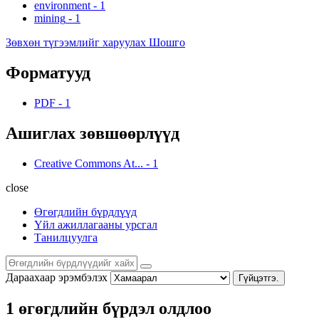
environment
-
1
mining
-
1
Зөвхөн түгээмлийг харуулах Шошго
Форматууд
PDF
-
1
Ашиглах зөвшөөрлүүд
Creative Commons At...
-
1
close
Өгөгдлийн бүрдлүүд
Үйл ажиллагааны урсгал
Танилцуулга
Дараахаар эрэмбэлэх
Гүйцэтгэ.
1 өгөгдлийн бүрдэл олдлоо