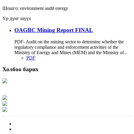
Шошго:
environment
audit
energy
Үр дүнг шүүх
OAGBC Mining Report FINAL
PDF- Audit on the mining sector to determine whether the
regulatory compliance and enforcement activities of the
Ministry of Energy and Mines (MEM) and the Ministry of...
PDF
Холбоо барих
Хаяг: Ашигт малтмал, газрын тосны газар, Монгол Улс, Улаанбаатар хот
15170, Чингэлтэй дүүрэг, Барилгачдын талбай-3, Засгийн газрын XII байр,
баруун жигүүр
Факс: 976-11-310370
Вэб админ: 976-51-263915
Цахим шуудан: info@mrpam.gov.mn