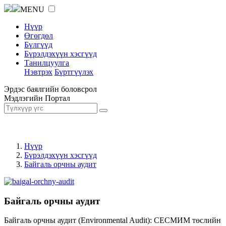
MENU
Нүүр
Өгөгдөл
Бүлгүүд
Бүрэлдэхүүн хэсгүүд
Танилцуулга
Нэвтрэх
Бүртгүүлэх
Эрдэс баялгийн боловсрол
Мэдлэгийн Портал
Нүүр
Бүрэлдэхүүн хэсгүүд
Байгаль орчны аудит
Байгаль орчны аудит
Байгаль орчны аудит (Environmental Audit): СЕСМИМ төслийн