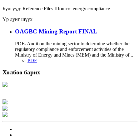
Бүлгүүд:
Reference Files
Шошго:
energy
compliance
Үр дүнг шүүх
OAGBC Mining Report FINAL
PDF- Audit on the mining sector to determine whether the
regulatory compliance and enforcement activities of the
Ministry of Energy and Mines (MEM) and the Ministry of...
PDF
Холбоо барих
Хаяг: Ашигт малтмал, газрын тосны газар, Монгол Улс, Улаанбаатар хот
15170, Чингэлтэй дүүрэг, Барилгачдын талбай-3, Засгийн газрын XII байр,
баруун жигүүр
Факс: 976-11-310370
Вэб админ: 976-51-263915
Цахим шуудан: info@mrpam.gov.mn