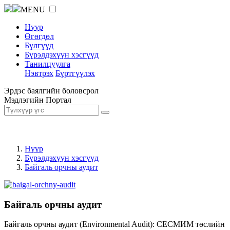
MENU
Нүүр
Өгөгдөл
Бүлгүүд
Бүрэлдэхүүн хэсгүүд
Танилцуулга
Нэвтрэх
Бүртгүүлэх
Эрдэс баялгийн боловсрол
Мэдлэгийн Портал
Нүүр
Бүрэлдэхүүн хэсгүүд
Байгаль орчны аудит
Байгаль орчны аудит
Байгаль орчны аудит (Environmental Audit): СЕСМИМ төслийн