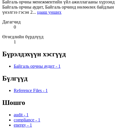
Байгаль орчны менежментийн үйл ажиллагааны хүрээнд
Байгаль орчны аудит, Байгаль орчинд нөлөөлөх байдлын
үнэлгээ гэсэн 2...
цааш унших
Дагагчид
0
Өгөгдлийн бүрдлүүд
1
Бүрэлдэхүүн хэсгүүд
Байгаль орчны аудит
-
1
Бүлгүүд
Reference Files
-
1
Шошго
audit
-
1
compliance
-
1
energy
-
1