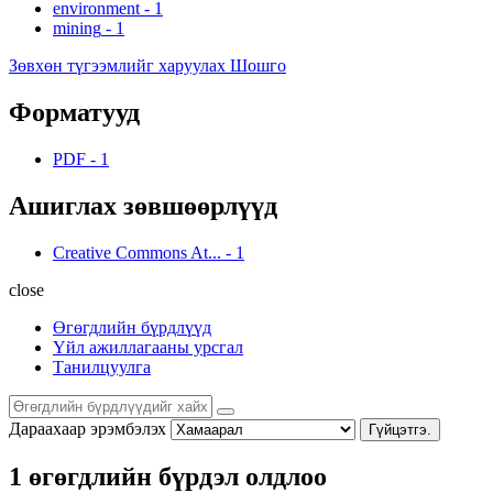
environment
-
1
mining
-
1
Зөвхөн түгээмлийг харуулах Шошго
Форматууд
PDF
-
1
Ашиглах зөвшөөрлүүд
Creative Commons At...
-
1
close
Өгөгдлийн бүрдлүүд
Үйл ажиллагааны урсгал
Танилцуулга
Дараахаар эрэмбэлэх
Гүйцэтгэ.
1 өгөгдлийн бүрдэл олдлоо