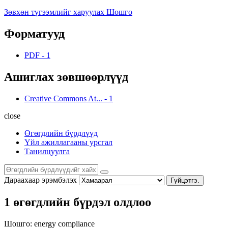
Зөвхөн түгээмлийг харуулах Шошго
Форматууд
PDF
-
1
Ашиглах зөвшөөрлүүд
Creative Commons At...
-
1
close
Өгөгдлийн бүрдлүүд
Үйл ажиллагааны урсгал
Танилцуулга
Дараахаар эрэмбэлэх
Гүйцэтгэ.
1 өгөгдлийн бүрдэл олдлоо
Шошго:
energy
compliance