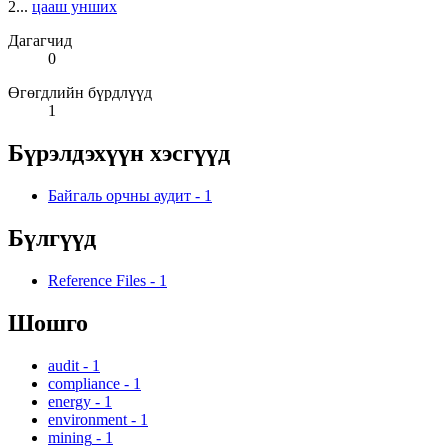
2...
цааш унших
Дагагчид
0
Өгөгдлийн бүрдлүүд
1
Бүрэлдэхүүн хэсгүүд
Байгаль орчны аудит
-
1
Бүлгүүд
Reference Files
-
1
Шошго
audit
-
1
compliance
-
1
energy
-
1
environment
-
1
mining
-
1