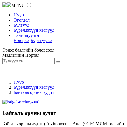
MENU
Нүүр
Өгөгдөл
Бүлгүүд
Бүрэлдэхүүн хэсгүүд
Танилцуулга
Нэвтрэх
Бүртгүүлэх
Эрдэс баялгийн боловсрол
Мэдлэгийн Портал
Нүүр
Бүрэлдэхүүн хэсгүүд
Байгаль орчны аудит
Байгаль орчны аудит
Байгаль орчны аудит (Environmental Audit): СЕСМИМ төслийн 