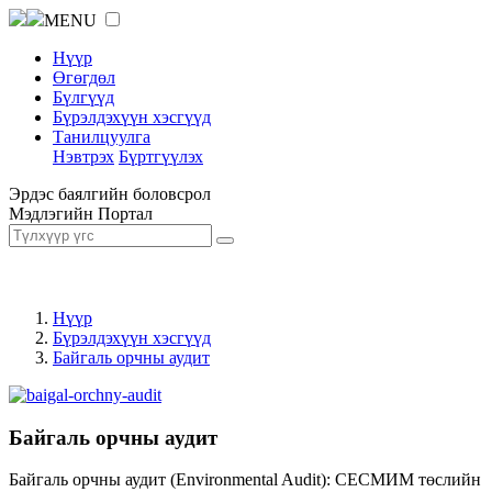
MENU
Нүүр
Өгөгдөл
Бүлгүүд
Бүрэлдэхүүн хэсгүүд
Танилцуулга
Нэвтрэх
Бүртгүүлэх
Эрдэс баялгийн боловсрол
Мэдлэгийн Портал
Нүүр
Бүрэлдэхүүн хэсгүүд
Байгаль орчны аудит
Байгаль орчны аудит
Байгаль орчны аудит (Environmental Audit): СЕСМИМ төслийн