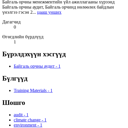
Байгаль орчны менежментийн үйл ажиллагааны хүрээнд
Байгаль орчны аудит, Байгаль орчинд нөлөөлөх байдлын
үнэлгээ гэсэн 2...
цааш унших
Дагагчид
0
Өгөгдлийн бүрдлүүд
1
Бүрэлдэхүүн хэсгүүд
Байгаль орчны аудит
-
1
Бүлгүүд
Training Materials
-
1
Шошго
audit
-
1
climate change
-
1
environment
-
1