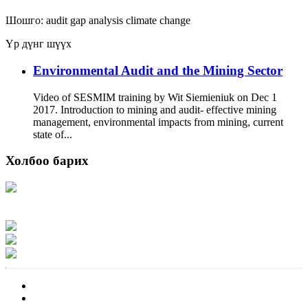
Шошго:
audit
gap analysis
climate change
Үр дүнг шүүх
Environmental Audit and the Mining Sector
Video of SESMIM training by Wit Siemieniuk on Dec 1
2017. Introduction to mining and audit- effective mining
management, environmental impacts from mining, current
state of...
Холбоо барих
Хаяг: Ашигт малтмал, газрын тосны газар, Монгол Улс, Улаанбаатар хот
15170, Чингэлтэй дүүрэг, Барилгачдын талбай-3, Засгийн газрын XII байр,
баруун жигүүр
Факс: 976-11-310370
Вэб админ: 976-51-263915
Цахим шуудан: info@mrpam.gov.mn