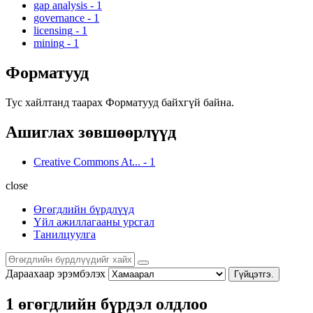
gap analysis
-
1
governance
-
1
licensing
-
1
mining
-
1
Форматууд
Тус хайлтанд таарах Форматууд байхгүй байна.
Ашиглах зөвшөөрлүүд
Creative Commons At...
-
1
close
Өгөгдлийн бүрдлүүд
Үйл ажиллагааны урсгал
Танилцуулга
Дараахаар эрэмбэлэх
Гүйцэтгэ.
1 өгөгдлийн бүрдэл олдлоо