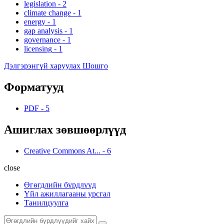
legislation
-
2
climate change
-
1
energy
-
1
gap analysis
-
1
governance
-
1
licensing
-
1
Дэлгэрэнгүй харуулах Шошго
Форматууд
PDF
-
5
Ашиглах зөвшөөрлүүд
Creative Commons At...
-
6
close
Өгөгдлийн бүрдлүүд
Үйл ажиллагааны урсгал
Танилцуулга