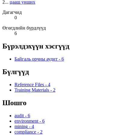
2...
цааш унших
Дагагчид
0
Өгөгдлийн бүрдлүүд
6
Бүрэлдэхүүн хэсгүүд
Байгаль орчны аудит
-
6
Бүлгүүд
Reference Files
-
4
Training Materials
-
2
Шошго
audit
-
6
environment
-
6
mining
-
4
compliance
-
2