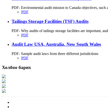
PDF- Environmental audit mission to Canada objectives, such as
PDF
Tailings Storage Facilities (TSF) Audits
PDF- Why audits of tailings storage facilities are important, audit
PDF
Audit Law USA, Australia, New South Wales
PDF- Sample audit laws from three different jurisdictions
PDF
Холбоо барих
Хаяг: Ашигт малтмал, газрын тосны газар, Монгол Улс, Улаанбаатар хот 1
Факс: 976-11-310370
Вэб админ: 976-51-263915
Цахим шуудан: info@mrpam.gov.mn