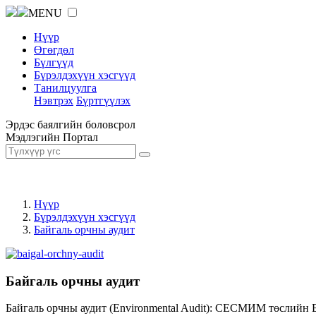
MENU
Нүүр
Өгөгдөл
Бүлгүүд
Бүрэлдэхүүн хэсгүүд
Танилцуулга
Нэвтрэх
Бүртгүүлэх
Эрдэс баялгийн боловсрол
Мэдлэгийн Портал
Нүүр
Бүрэлдэхүүн хэсгүүд
Байгаль орчны аудит
Байгаль орчны аудит
Байгаль орчны аудит (Environmental Audit): СЕСМИМ төслийн 