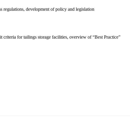
 regulations, development of policy and legislation
 criteria for tailings storage facilities, overview of “Best Practice”
5170, Чингэлтэй дүүрэг, Барилгачдын талбай-3, Засгийн газрын XII байр, бару