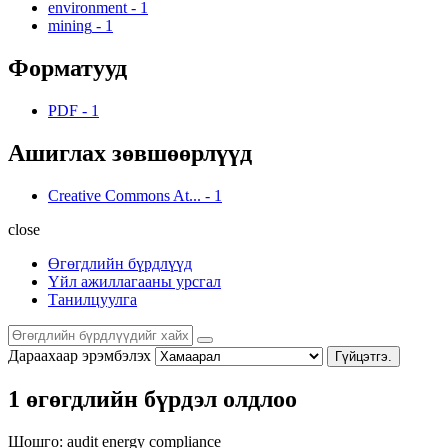
environment
-
1
mining
-
1
Форматууд
PDF
-
1
Ашиглах зөвшөөрлүүд
Creative Commons At...
-
1
close
Өгөгдлийн бүрдлүүд
Үйл ажиллагааны урсгал
Танилцуулга
Дараахаар эрэмбэлэх
Гүйцэтгэ.
1 өгөгдлийн бүрдэл олдлоо
Шошго:
audit
energy
compliance