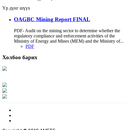
Үр дүнг шүүх
OAGBC Mining Report FINAL
PDF- Audit on the mining sector to determine whether the
regulatory compliance and enforcement activities of the
Ministry of Energy and Mines (MEM) and the Ministry of...
PDF
Холбоо барих
Хаяг: Ашигт малтмал, газрын тосны газар, Монгол Улс, Улаанбаатар хот
15170, Чингэлтэй дүүрэг, Барилгачдын талбай-3, Засгийн газрын XII байр,
баруун жигүүр
Факс: 976-11-310370
Вэб админ: 976-51-263915
Цахим шуудан: info@mrpam.gov.mn