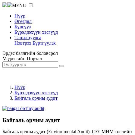
MENU
Нүүр
Өгөгдөл
Бүлгүүд
Бүрэлдэхүүн хэсгүүд
Танилцуулга
Нэвтрэх
Бүртгүүлэх
Эрдэс баялгийн боловсрол
Мэдлэгийн Портал
Нүүр
Бүрэлдэхүүн хэсгүүд
Байгаль орчны аудит
Байгаль орчны аудит
Байгаль орчны аудит (Environmental Audit): СЕСМИМ төслийн