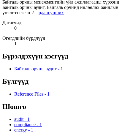
Байгаль орчны менежментийн үйл ажиллагааны хүрээнд
Байгаль орчны аудит, Байгаль орчинд нөлөөлөх байдлын
үнэлгээ гэсэн 2...
цааш унших
Дагагчид
0
Өгөгдлийн бүрдлүүд
1
Бүрэлдэхүүн хэсгүүд
Байгаль орчны аудит
-
1
Бүлгүүд
Reference Files
-
1
Шошго
audit
-
1
compliance
-
1
energy
-
1