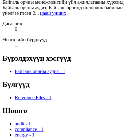
Байгаль орчны менежментийн үйл ажиллагааны хүрээнд
Байгаль орчны аудит, Байгаль орчинд нөлөөлөх байдлын
үнэлгээ гэсэн 2...
цааш унших
Дагагчид
0
Өгөгдлийн бүрдлүүд
1
Бүрэлдэхүүн хэсгүүд
Байгаль орчны аудит
-
1
Бүлгүүд
Reference Files
-
1
Шошго
audit
-
1
compliance
-
1
energy
-
1