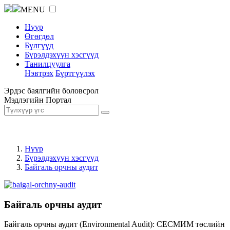
MENU
Нүүр
Өгөгдөл
Бүлгүүд
Бүрэлдэхүүн хэсгүүд
Танилцуулга
Нэвтрэх
Бүртгүүлэх
Эрдэс баялгийн боловсрол
Мэдлэгийн Портал
Нүүр
Бүрэлдэхүүн хэсгүүд
Байгаль орчны аудит
Байгаль орчны аудит
Байгаль орчны аудит (Environmental Audit): СЕСМИМ төслийн