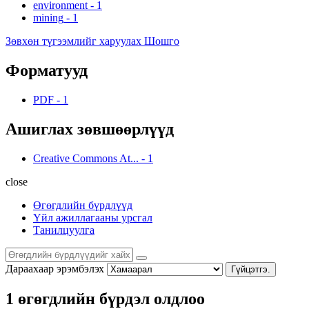
environment
-
1
mining
-
1
Зөвхөн түгээмлийг харуулах Шошго
Форматууд
PDF
-
1
Ашиглах зөвшөөрлүүд
Creative Commons At...
-
1
close
Өгөгдлийн бүрдлүүд
Үйл ажиллагааны урсгал
Танилцуулга
Дараахаар эрэмбэлэх
Гүйцэтгэ.
1 өгөгдлийн бүрдэл олдлоо