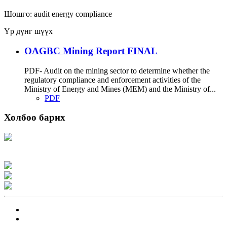
Шошго:
audit
energy
compliance
Үр дүнг шүүх
OAGBC Mining Report FINAL
PDF- Audit on the mining sector to determine whether the
regulatory compliance and enforcement activities of the
Ministry of Energy and Mines (MEM) and the Ministry of...
PDF
Холбоо барих
Хаяг: Ашигт малтмал, газрын тосны газар, Монгол Улс, Улаанбаатар хот
15170, Чингэлтэй дүүрэг, Барилгачдын талбай-3, Засгийн газрын XII байр,
баруун жигүүр
Факс: 976-11-310370
Вэб админ: 976-51-263915
Цахим шуудан: info@mrpam.gov.mn