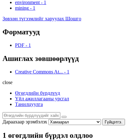
environment
-
1
mining
-
1
Зөвхөн түгээмлийг харуулах Шошго
Форматууд
PDF
-
1
Ашиглах зөвшөөрлүүд
Creative Commons At...
-
1
close
Өгөгдлийн бүрдлүүд
Үйл ажиллагааны урсгал
Танилцуулга
Дараахаар эрэмбэлэх
Гүйцэтгэ.
1 өгөгдлийн бүрдэл олдлоо