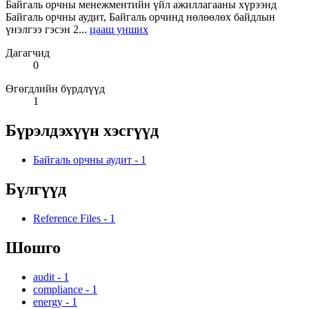
Байгаль орчны менежментийн үйл ажиллагааны хүрээнд
Байгаль орчны аудит, Байгаль орчинд нөлөөлөх байдлын
үнэлгээ гэсэн 2...
цааш унших
Дагагчид
0
Өгөгдлийн бүрдлүүд
1
Бүрэлдэхүүн хэсгүүд
Байгаль орчны аудит
-
1
Бүлгүүд
Reference Files
-
1
Шошго
audit
-
1
compliance
-
1
energy
-
1