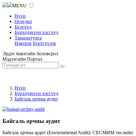
MENU
Нүүр
Өгөгдөл
Бүлгүүд
Бүрэлдэхүүн хэсгүүд
Танилцуулга
Нэвтрэх
Бүртгүүлэх
Эрдэс баялгийн боловсрол
Мэдлэгийн Портал
Нүүр
Бүрэлдэхүүн хэсгүүд
Байгаль орчны аудит
Байгаль орчны аудит
Байгаль орчны аудит (Environmental Audit): СЕСМИМ төслийн