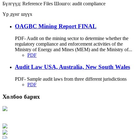
Бүлгүүд:
Reference Files
Шошго:
audit
compliance
Үр дүнг шүүх
OAGBC Mining Report FINAL
PDF- Audit on the mining sector to determine whether the
regulatory compliance and enforcement activities of the
Ministry of Energy and Mines (MEM) and the Ministry of...
PDF
Audit Law USA, Australia, New South Wales
PDF- Sample audit laws from three different jurisdictions
PDF
Холбоо барих
Хаяг: Ашигт малтмал, газрын тосны газар, Монгол Улс, Улаанбаатар хот
15170, Чингэлтэй дүүрэг, Барилгачдын талбай-3, Засгийн газрын XII байр,
баруун жигүүр
Факс: 976-11-310370
Вэб админ: 976-51-263915