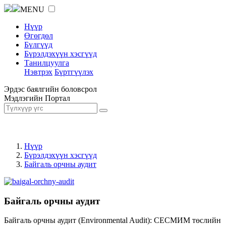
MENU
Нүүр
Өгөгдөл
Бүлгүүд
Бүрэлдэхүүн хэсгүүд
Танилцуулга
Нэвтрэх
Бүртгүүлэх
Эрдэс баялгийн боловсрол
Мэдлэгийн Портал
Нүүр
Бүрэлдэхүүн хэсгүүд
Байгаль орчны аудит
Байгаль орчны аудит
Байгаль орчны аудит (Environmental Audit): СЕСМИМ төслийн