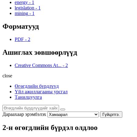
energy
-
1
legislation
-
1
mining
-
1
Форматууд
PDF
-
2
Ашиглах зөвшөөрлүүд
Creative Commons At...
-
2
close
Өгөгдлийн бүрдлүүд
Үйл ажиллагааны урсгал
Танилцуулга
Дараахаар эрэмбэлэх
Гүйцэтгэ.
2-н өгөгдлийн бүрдэл олдлоо