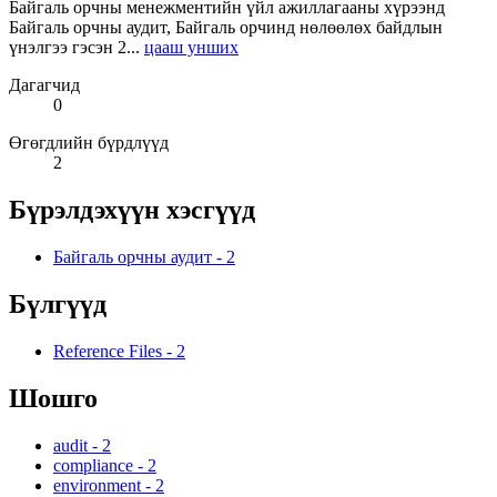
Байгаль орчны менежментийн үйл ажиллагааны хүрээнд
Байгаль орчны аудит, Байгаль орчинд нөлөөлөх байдлын
үнэлгээ гэсэн 2...
цааш унших
Дагагчид
0
Өгөгдлийн бүрдлүүд
2
Бүрэлдэхүүн хэсгүүд
Байгаль орчны аудит
-
2
Бүлгүүд
Reference Files
-
2
Шошго
audit
-
2
compliance
-
2
environment
-
2