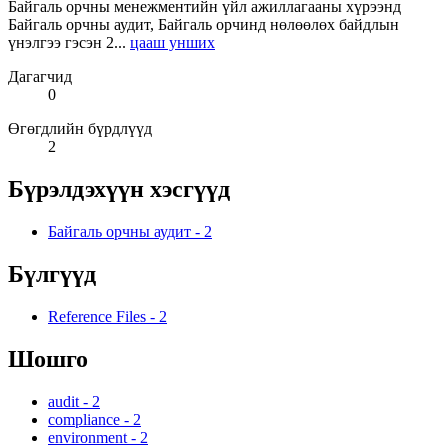
Байгаль орчны менежментийн үйл ажиллагааны хүрээнд
Байгаль орчны аудит, Байгаль орчинд нөлөөлөх байдлын
үнэлгээ гэсэн 2...
цааш унших
Дагагчид
0
Өгөгдлийн бүрдлүүд
2
Бүрэлдэхүүн хэсгүүд
Байгаль орчны аудит
-
2
Бүлгүүд
Reference Files
-
2
Шошго
audit
-
2
compliance
-
2
environment
-
2