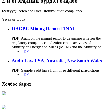
2-н өгөгдлийн бүрдэл олдлоо
Бүлгүүд:
Reference Files
Шошго:
audit
compliance
Үр дүнг шүүх
OAGBC Mining Report FINAL
PDF- Audit on the mining sector to determine whether the
regulatory compliance and enforcement activities of the
Ministry of Energy and Mines (MEM) and the Ministry of...
PDF
Audit Law USA, Australia, New South Wales
PDF- Sample audit laws from three different jurisdictions
PDF
Холбоо барих
Хаяг: Ашигт малтмал, газрын тосны газар, Монгол Улс, Улаанбаатар хот
15170, Чингэлтэй дүүрэг, Барилгачдын талбай-3, Засгийн газрын XII байр,
баруун жигүүр
Факс: 976-11-310370