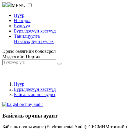
MENU
Нүүр
Өгөгдөл
Бүлгүүд
Бүрэлдэхүүн хэсгүүд
Танилцуулга
Нэвтрэх
Бүртгүүлэх
Эрдэс баялгийн боловсрол
Мэдлэгийн Портал
Нүүр
Бүрэлдэхүүн хэсгүүд
Байгаль орчны аудит
Байгаль орчны аудит
Байгаль орчны аудит (Environmental Audit): СЕСМИМ төслийн