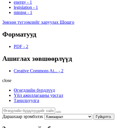
energy
-
1
legislation
-
1
mining
-
1
Зөвхөн түгээмлийг харуулах Шошго
Форматууд
PDF
-
2
Ашиглах зөвшөөрлүүд
Creative Commons At...
-
2
close
Өгөгдлийн бүрдлүүд
Үйл ажиллагааны урсгал
Танилцуулга
Дараахаар эрэмбэлэх
Гүйцэтгэ.