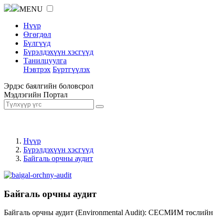
MENU
Нүүр
Өгөгдөл
Бүлгүүд
Бүрэлдэхүүн хэсгүүд
Танилцуулга
Нэвтрэх
Бүртгүүлэх
Эрдэс баялгийн боловсрол
Мэдлэгийн Портал
Нүүр
Бүрэлдэхүүн хэсгүүд
Байгаль орчны аудит
Байгаль орчны аудит
Байгаль орчны аудит (Environmental Audit): СЕСМИМ төслийн