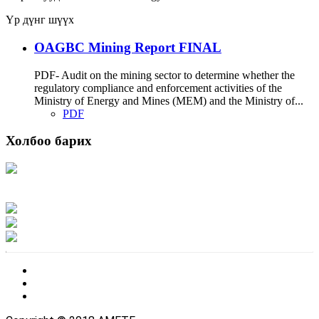
Үр дүнг шүүх
OAGBC Mining Report FINAL
PDF- Audit on the mining sector to determine whether the
regulatory compliance and enforcement activities of the
Ministry of Energy and Mines (MEM) and the Ministry of...
PDF
Холбоо барих
Хаяг: Ашигт малтмал, газрын тосны газар, Монгол Улс, Улаанбаатар хот
15170, Чингэлтэй дүүрэг, Барилгачдын талбай-3, Засгийн газрын XII байр,
баруун жигүүр
Факс: 976-11-310370
Вэб админ: 976-51-263915
Цахим шуудан: info@mrpam.gov.mn