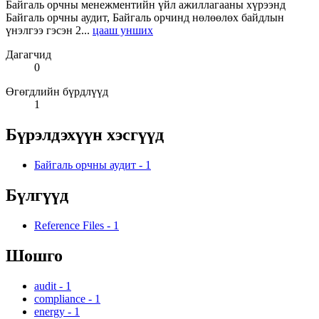
Байгаль орчны менежментийн үйл ажиллагааны хүрээнд
Байгаль орчны аудит, Байгаль орчинд нөлөөлөх байдлын
үнэлгээ гэсэн 2...
цааш унших
Дагагчид
0
Өгөгдлийн бүрдлүүд
1
Бүрэлдэхүүн хэсгүүд
Байгаль орчны аудит
-
1
Бүлгүүд
Reference Files
-
1
Шошго
audit
-
1
compliance
-
1
energy
-
1