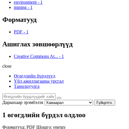
environment
-
1
mining
-
1
Форматууд
PDF
-
1
Ашиглах зөвшөөрлүүд
Creative Commons At...
-
1
close
Өгөгдлийн бүрдлүүд
Үйл ажиллагааны урсгал
Танилцуулга
Дараахаар эрэмбэлэх
Гүйцэтгэ.
1 өгөгдлийн бүрдэл олдлоо
Форматууд:
PDF
Шошго:
energy