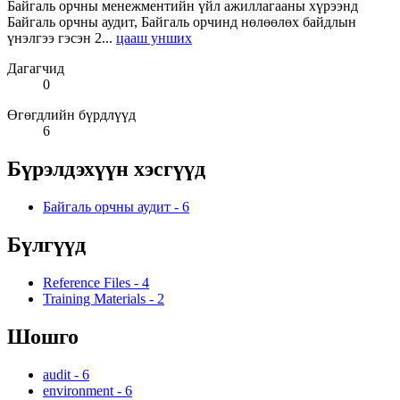
Байгаль орчны менежментийн үйл ажиллагааны хүрээнд
Байгаль орчны аудит, Байгаль орчинд нөлөөлөх байдлын
үнэлгээ гэсэн 2...
цааш унших
Дагагчид
0
Өгөгдлийн бүрдлүүд
6
Бүрэлдэхүүн хэсгүүд
Байгаль орчны аудит
-
6
Бүлгүүд
Reference Files
-
4
Training Materials
-
2
Шошго
audit
-
6
environment
-
6