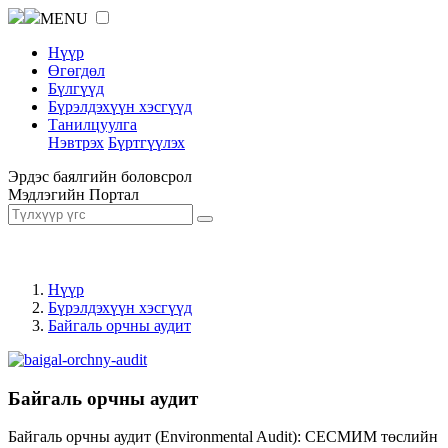
MENU
Нүүр
Өгөгдөл
Бүлгүүд
Бүрэлдэхүүн хэсгүүд
Танилцуулга
Нэвтрэх
Бүртгүүлэх
Эрдэс баялгийн боловсрол
Мэдлэгийн Портал
Нүүр
Бүрэлдэхүүн хэсгүүд
Байгаль орчны аудит
Байгаль орчны аудит
Байгаль орчны аудит (Environmental Audit): СЕСМИМ төслийн