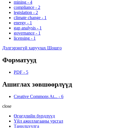
mining
-
4
compliance
-
2
legislation
-
2
climate change
-
1
energy
-
1
gap analysis
-
1
governance
-
1
licensing
-
1
Дэлгэрэнгүй харуулах Шошго
Форматууд
PDF
-
5
Ашиглах зөвшөөрлүүд
Creative Commons At...
-
6
close
Өгөгдлийн бүрдлүүд
Үйл ажиллагааны урсгал
Танилцуулга