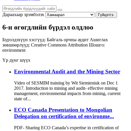
Дараахаар эрэмбэлэх
Гүйцэтгэ.
6-н өгөгдлийн бүрдэл олдлоо
Бүрэлдэхүүн хэсгүүд:
Байгаль орчны аудит
Ашиглах
зөвшөөрлүүд:
Creative Commons Attribution
Шошго:
environment
Үр дүнг шүүх
Environmental Audit and the Mining Sector
Video of SESMIM training by Wit Siemieniuk on Dec 1
2017. Introduction to mining and audit- effective mining
management, environmental impacts from mining, current
state of...
ECO Canada Presentation to Mongolian
Delegation on certification of environme...
PDF- Sharing ECO Canada’s expertise in certification of