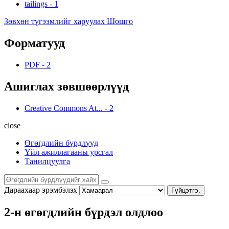
tailings
-
1
Зөвхөн түгээмлийг харуулах Шошго
Форматууд
PDF
-
2
Ашиглах зөвшөөрлүүд
Creative Commons At...
-
2
close
Өгөгдлийн бүрдлүүд
Үйл ажиллагааны урсгал
Танилцуулга
Дараахаар эрэмбэлэх
Гүйцэтгэ.
2-н өгөгдлийн бүрдэл олдлоо