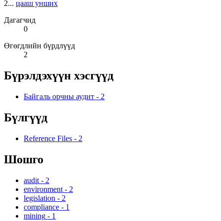
2...
цааш унших
Дагагчид
0
Өгөгдлийн бүрдлүүд
2
Бүрэлдэхүүн хэсгүүд
Байгаль орчны аудит
-
2
Бүлгүүд
Reference Files
-
2
Шошго
audit
-
2
environment
-
2
legislation
-
2
compliance
-
1
mining
-
1