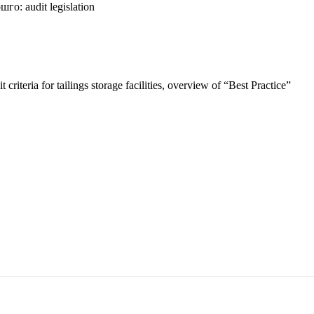
шго:
audit
legislation
 criteria for tailings storage facilities, overview of “Best Practice”
5170, Чингэлтэй дүүрэг, Барилгачдын талбай-3, Засгийн газрын XII байр, бару