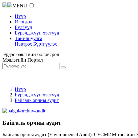
MENU
Нүүр
Өгөгдөл
Бүлгүүд
Бүрэлдэхүүн хэсгүүд
Танилцуулга
Нэвтрэх
Бүртгүүлэх
Эрдэс баялгийн боловсрол
Мэдлэгийн Портал
Нүүр
Бүрэлдэхүүн хэсгүүд
Байгаль орчны аудит
Байгаль орчны аудит
Байгаль орчны аудит (Environmental Audit): СЕСМИМ төслийн 