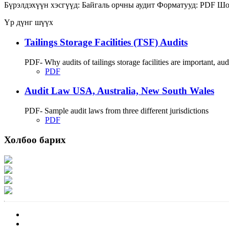
Бүрэлдэхүүн хэсгүүд:
Байгаль орчны аудит
Форматууд:
PDF
Шо
Үр дүнг шүүх
Tailings Storage Facilities (TSF) Audits
PDF- Why audits of tailings storage facilities are important, audit
PDF
Audit Law USA, Australia, New South Wales
PDF- Sample audit laws from three different jurisdictions
PDF
Холбоо барих
Хаяг: Ашигт малтмал, газрын тосны газар, Монгол Улс, Улаанбаатар хот 1
Факс: 976-11-310370
Вэб админ: 976-51-263915
Цахим шуудан: info@mrpam.gov.mn