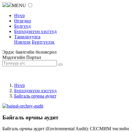
MENU
Нүүр
Өгөгдөл
Бүлгүүд
Бүрэлдэхүүн хэсгүүд
Танилцуулга
Нэвтрэх
Бүртгүүлэх
Эрдэс баялгийн боловсрол
Мэдлэгийн Портал
Нүүр
Бүрэлдэхүүн хэсгүүд
Байгаль орчны аудит
Байгаль орчны аудит
Байгаль орчны аудит (Environmental Audit): СЕСМИМ төслийн