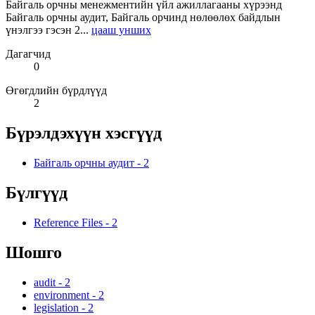
Байгаль орчны менежментийн үйл ажиллагааны хүрээнд
Байгаль орчны аудит, Байгаль орчинд нөлөөлөх байдлын
үнэлгээ гэсэн 2...
цааш унших
Дагагчид
0
Өгөгдлийн бүрдлүүд
2
Бүрэлдэхүүн хэсгүүд
Байгаль орчны аудит
-
2
Бүлгүүд
Reference Files
-
2
Шошго
audit
-
2
environment
-
2
legislation
-
2