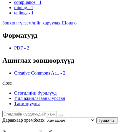
compliance
-
1
mining
-
1
tailings
-
1
Зөвхөн түгээмлийг харуулах Шошго
Форматууд
PDF
-
2
Ашиглах зөвшөөрлүүд
Creative Commons At...
-
2
close
Өгөгдлийн бүрдлүүд
Үйл ажиллагааны урсгал
Танилцуулга
Дараахаар эрэмбэлэх
Гүйцэтгэ.