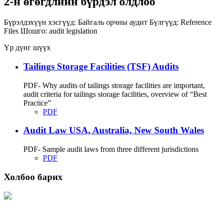
2-н өгөгдлийн бүрдэл олдлоо
Бүрэлдэхүүн хэсгүүд:
Байгаль орчны аудит
Бүлгүүд:
Reference
Files
Шошго:
audit
legislation
Үр дүнг шүүх
Tailings Storage Facilities (TSF) Audits
PDF- Why audits of tailings storage facilities are important,
audit criteria for tailings storage facilities, overview of “Best
Practice”
PDF
Audit Law USA, Australia, New South Wales
PDF- Sample audit laws from three different jurisdictions
PDF
Холбоо барих
Хаяг: Ашигт малтмал, газрын тосны газар, Монгол Улс, Улаанбаатар хот
15170, Чингэлтэй дүүрэг, Барилгачдын талбай-3, Засгийн газрын XII байр,
баруун жигүүр