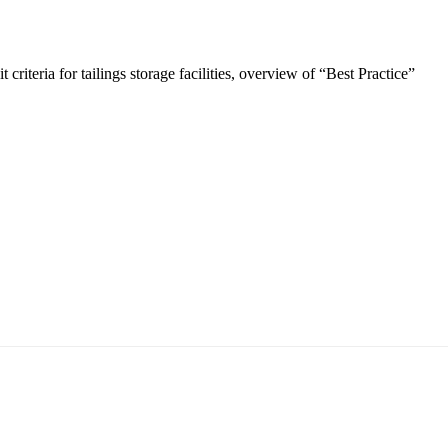
 criteria for tailings storage facilities, overview of “Best Practice”
5170, Чингэлтэй дүүрэг, Барилгачдын талбай-3, Засгийн газрын XII байр, бару