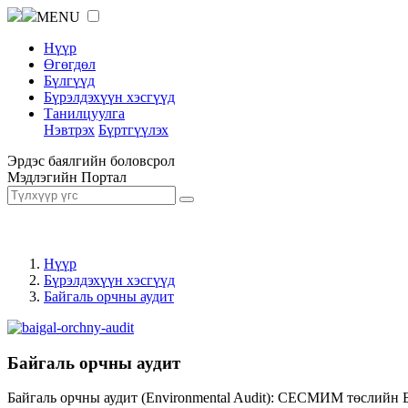
MENU
Нүүр
Өгөгдөл
Бүлгүүд
Бүрэлдэхүүн хэсгүүд
Танилцуулга
Нэвтрэх
Бүртгүүлэх
Эрдэс баялгийн боловсрол
Мэдлэгийн Портал
Нүүр
Бүрэлдэхүүн хэсгүүд
Байгаль орчны аудит
Байгаль орчны аудит
Байгаль орчны аудит (Environmental Audit): СЕСМИМ төслийн 