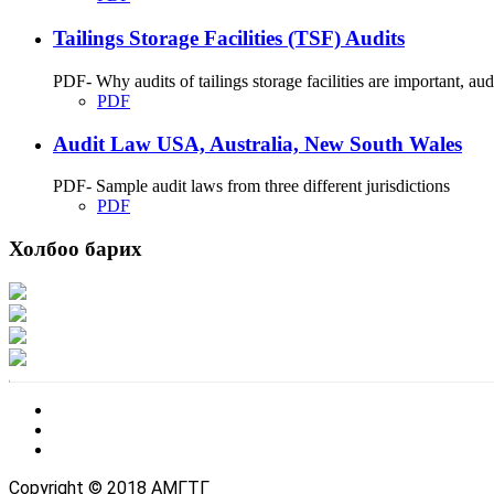
Tailings Storage Facilities (TSF) Audits
PDF- Why audits of tailings storage facilities are important, audit
PDF
Audit Law USA, Australia, New South Wales
PDF- Sample audit laws from three different jurisdictions
PDF
Холбоо барих
Хаяг: Ашигт малтмал, газрын тосны газар, Монгол Улс, Улаанбаатар хот 1
Факс: 976-11-310370
Вэб админ: 976-51-263915
Цахим шуудан: info@mrpam.gov.mn
Copyright © 2018 АМГТГ