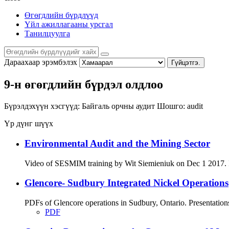
Өгөгдлийн бүрдлүүд
Үйл ажиллагааны урсгал
Танилцуулга
Дараахаар эрэмбэлэх
Гүйцэтгэ.
9-н өгөгдлийн бүрдэл олдлоо
Бүрэлдэхүүн хэсгүүд:
Байгаль орчны аудит
Шошго:
audit
Үр дүнг шүүх
Environmental Audit and the Mining Sector
Video of SESMIM training by Wit Siemieniuk on Dec 1 2017. Int
Glencore- Sudbury Integrated Nickel Operations
PDFs of Glencore operations in Sudbury, Ontario. Presentation
PDF