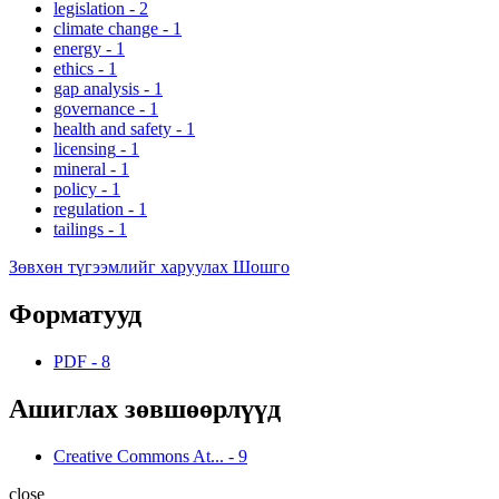
legislation
-
2
climate change
-
1
energy
-
1
ethics
-
1
gap analysis
-
1
governance
-
1
health and safety
-
1
licensing
-
1
mineral
-
1
policy
-
1
regulation
-
1
tailings
-
1
Зөвхөн түгээмлийг харуулах Шошго
Форматууд
PDF
-
8
Ашиглах зөвшөөрлүүд
Creative Commons At...
-
9
close