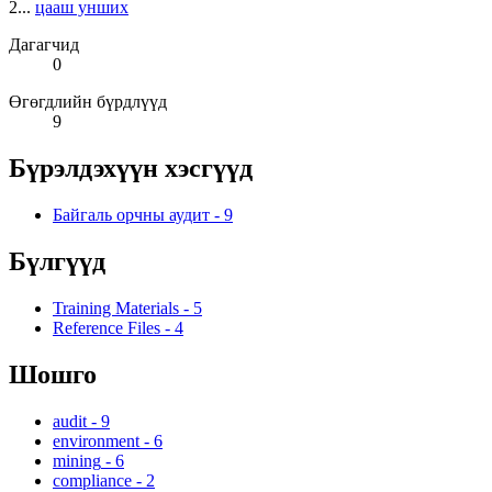
2...
цааш унших
Дагагчид
0
Өгөгдлийн бүрдлүүд
9
Бүрэлдэхүүн хэсгүүд
Байгаль орчны аудит
-
9
Бүлгүүд
Training Materials
-
5
Reference Files
-
4
Шошго
audit
-
9
environment
-
6
mining
-
6
compliance
-
2