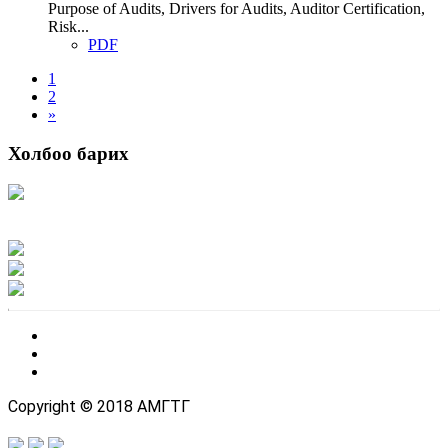
Purpose of Audits, Drivers for Audits, Auditor Certification,
Risk...
PDF
1
2
»
Холбоо барих
Хаяг: Ашигт малтмал, газрын тосны газар, Монгол Улс, Улаанбаатар хот
15170, Чингэлтэй дүүрэг, Барилгачдын талбай-3, Засгийн газрын XII байр,
баруун жигүүр
Факс: 976-11-310370
Вэб админ: 976-51-263915
Цахим шуудан: info@mrpam.gov.mn
Copyright © 2018 АМГТГ