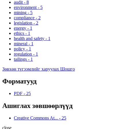
audit
-
8
environment
-
5
mining
-
5
compliance
-
2
legislation
-
2
energy
-
1
ethics
-
1
health and safety
-
1
mineral
-
1
policy
-
1
regulation
-
1
tailings
-
1
Зөвхөн түгээмлийг харуулах Шошго
Форматууд
PDF
-
25
Ашиглах зөвшөөрлүүд
Creative Commons At...
-
25
close