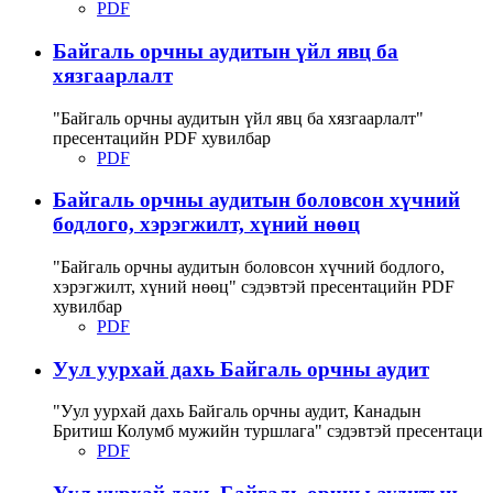
PDF
Байгаль орчны аудитын үйл явц ба
хязгаарлалт
"Байгаль орчны аудитын үйл явц ба хязгаарлалт"
пресентацийн PDF хувилбар
PDF
Байгаль орчны аудитын боловсон хүчний
бодлого, хэрэгжилт, хүний нөөц
"Байгаль орчны аудитын боловсон хүчний бодлого,
хэрэгжилт, хүний нөөц" сэдэвтэй пресентацийн PDF
хувилбар
PDF
Уул уурхай дахь Байгаль орчны аудит
"Уул уурхай дахь Байгаль орчны аудит, Канадын
Бритиш Колумб мужийн туршлага" сэдэвтэй пресентаци
PDF