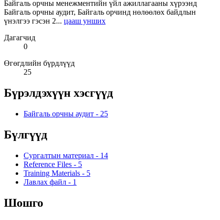
Байгаль орчны менежментийн үйл ажиллагааны хүрээнд
Байгаль орчны аудит, Байгаль орчинд нөлөөлөх байдлын
үнэлгээ гэсэн 2...
цааш унших
Дагагчид
0
Өгөгдлийн бүрдлүүд
25
Бүрэлдэхүүн хэсгүүд
Байгаль орчны аудит
-
25
Бүлгүүд
Сургалтын материал
-
14
Reference Files
-
5
Training Materials
-
5
Лавлах файл
-
1
Шошго