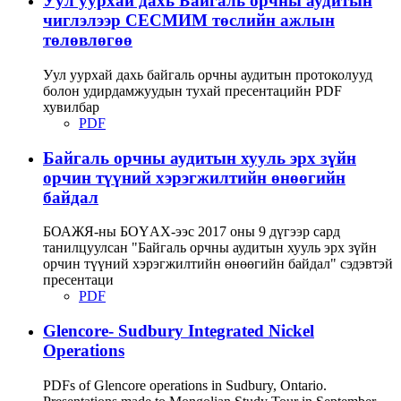
Уул уурхай дахь Байгаль орчны аудитын
чиглэлээр СЕСМИМ төслийн ажлын
төлөвлөгөө
Уул уурхай дахь байгаль орчны аудитын протоколууд
болон удирдамжуудын тухай пресентацийн PDF
хувилбар
PDF
Байгаль орчны аудитын хууль эрх зүйн
орчин түүний хэрэгжилтийн өнөөгийн
байдал
БОАЖЯ-ны БОҮАХ-ээс 2017 оны 9 дүгээр сард
танилцуулсан "Байгаль орчны аудитын хууль эрх зүйн
орчин түүний хэрэгжилтийн өнөөгийн байдал" сэдэвтэй
пресентаци
PDF
Glencore- Sudbury Integrated Nickel
Operations
PDFs of Glencore operations in Sudbury, Ontario.