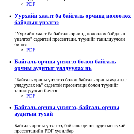
PDF
Уурхайн хаалт ба байгаль орчинд нөлөөлөх
байдлын үнэлгээ
"Уурхайн хаалт ба байгаль орчинд нөлөөлөх байдлын
үнэлгээ" сэдэвтэй пресентаци, түүнийг танилцуулсан
бичлэг
PDF
Байгаль орчны үнэлгээ болон байгаль
орчны аудитыг уялдуулах нь
"Байгаль орчны үнэлгээ болон байгаль орчны аудитыг
уялдуулах нь" сэдэвтэй пресентаци болон түүнийг
танилцуулсан бичлэг
PDF
Байгаль орчны үнэлгээ, байгаль орчны
аудитын тухай
Байгаль орчны үнэлгээ, байгаль орчны аудитын тухай
пресентацийн PDF хувилбар