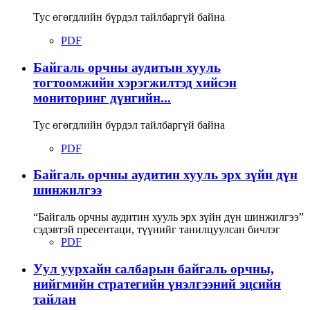
Тус өгөгдлийн бүрдэл тайлбаргүй байна
PDF
Байгаль орчны аудитын хууль
тогтоомжийн хэрэгжилтэд хийсэн
мониторинг дүнгийн...
Тус өгөгдлийн бүрдэл тайлбаргүй байна
PDF
Байгаль орчны аудитин хууль эрх зүйн дүн
шинжилгээ
“Байгаль орчны аудитин хууль эрх зүйн дүн шинжилгээ”
сэдэвтэй пресентаци, түүнийг танилцуулсан бичлэг
PDF
Уул уурхайн салбарын байгаль орчны,
нийгмийн стратегийн үнэлгээний эцсийн
тайлан