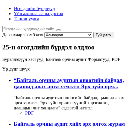
Өгөгдлийн бүрдлүүд
Үйл ажиллагааны урсгал
Танилцуулга
Дараахаар эрэмбэлэх
Гүйцэтгэ.
25-н өгөгдлийн бүрдэл олдлоо
Бүрэлдэхүүн хэсгүүд:
Байгаль орчны аудит
Форматууд:
PDF
Үр дүнг шүүх
“Байгаль орчны аудитын өнөөгийн байдал,
цаашид авах арга хэмжээ: Эрх зүйн орч...
“Байгаль орчны аудитын өнөөгийн байдал, цаашид авах
арга хэмжээ: Эрх зүйн орчин түүний хэрэгжилт,
цаашдын чиг хандлага” сэдэвтэй илтгэл
PDF
Байгаль орчны аудит хийх эрх олгох журам