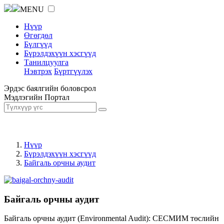
MENU
Нүүр
Өгөгдөл
Бүлгүүд
Бүрэлдэхүүн хэсгүүд
Танилцуулга
Нэвтрэх
Бүртгүүлэх
Эрдэс баялгийн боловсрол
Мэдлэгийн Портал
Нүүр
Бүрэлдэхүүн хэсгүүд
Байгаль орчны аудит
Байгаль орчны аудит
Байгаль орчны аудит (Environmental Audit): СЕСМИМ төслийн