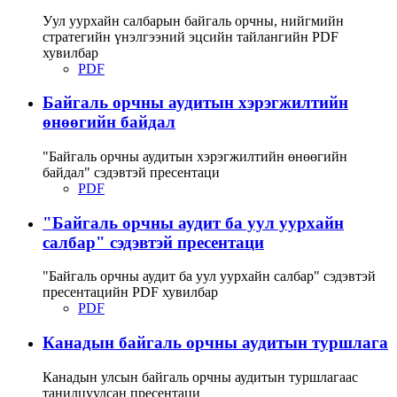
Уул уурхайн салбарын байгаль орчны, нийгмийн
стратегийн үнэлгээний эцсийн тайлангийн PDF
хувилбар
PDF
Байгаль орчны аудитын хэрэгжилтийн
өнөөгийн байдал
"Байгаль орчны аудитын хэрэгжилтийн өнөөгийн
байдал" сэдэвтэй пресентаци
PDF
"Байгаль орчны аудит ба уул уурхайн
салбар" сэдэвтэй пресентаци
"Байгаль орчны аудит ба уул уурхайн салбар" сэдэвтэй
пресентацийн PDF хувилбар
PDF
Канадын байгаль орчны аудитын туршлага
Канадын улсын байгаль орчны аудитын туршлагаас
танилцуулсан пресентаци