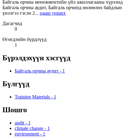
Байгаль орчны менежментийн үйл ажиллагааны хүрээнд
Байгаль орчны аудит, Байгаль орчинд нөлөөлөх байдлын
үнэлгээ гэсэн 2...
цааш унших
Дагагчид
0
Өгөгдлийн бүрдлүүд
1
Бүрэлдэхүүн хэсгүүд
Байгаль орчны аудит
-
1
Бүлгүүд
Training Materials
-
1
Шошго
audit
-
1
climate change
-
1
environment
-
1