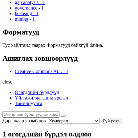
gap analysis
-
1
governance
-
1
licensing
-
1
mining
-
1
Форматууд
Тус хайлтанд таарах Форматууд байхгүй байна.
Ашиглах зөвшөөрлүүд
Creative Commons At...
-
1
close
Өгөгдлийн бүрдлүүд
Үйл ажиллагааны урсгал
Танилцуулга
Дараахаар эрэмбэлэх
Гүйцэтгэ.
1 өгөгдлийн бүрдэл олдлоо