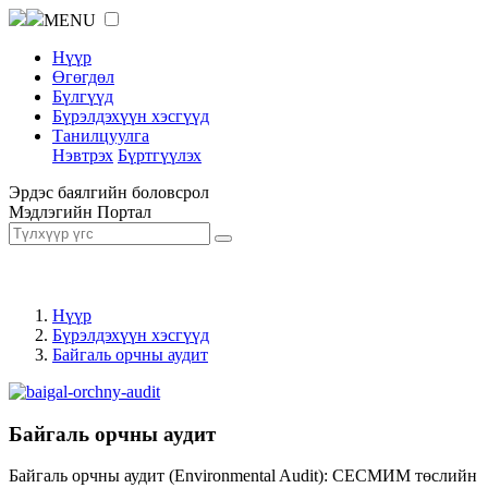
MENU
Нүүр
Өгөгдөл
Бүлгүүд
Бүрэлдэхүүн хэсгүүд
Танилцуулга
Нэвтрэх
Бүртгүүлэх
Эрдэс баялгийн боловсрол
Мэдлэгийн Портал
Нүүр
Бүрэлдэхүүн хэсгүүд
Байгаль орчны аудит
Байгаль орчны аудит
Байгаль орчны аудит (Environmental Audit): СЕСМИМ төслийн