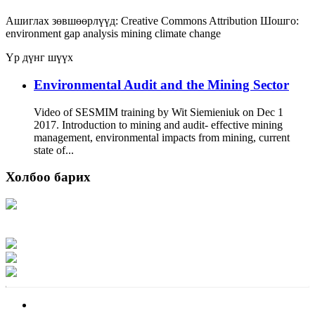
Ашиглах зөвшөөрлүүд:
Creative Commons Attribution
Шошго:
environment
gap analysis
mining
climate change
Үр дүнг шүүх
Environmental Audit and the Mining Sector
Video of SESMIM training by Wit Siemieniuk on Dec 1
2017. Introduction to mining and audit- effective mining
management, environmental impacts from mining, current
state of...
Холбоо барих
Хаяг: Ашигт малтмал, газрын тосны газар, Монгол Улс, Улаанбаатар хот
15170, Чингэлтэй дүүрэг, Барилгачдын талбай-3, Засгийн газрын XII байр,
баруун жигүүр
Факс: 976-11-310370
Вэб админ: 976-51-263915
Цахим шуудан: info@mrpam.gov.mn