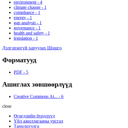
environment
-
4
climate change
-
1
compliance
-
1
energy
-
1
gap analysis
-
1
governance
-
1
health and safety
-
1
legislation
-
1
Дэлгэрэнгүй харуулах Шошго
Форматууд
PDF
-
5
Ашиглах зөвшөөрлүүд
Creative Commons At...
-
6
close
Өгөгдлийн бүрдлүүд
Үйл ажиллагааны урсгал
Танилцуулга