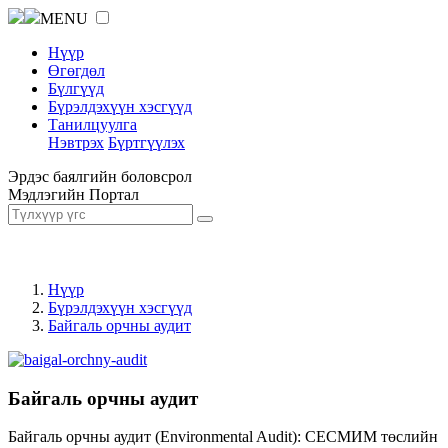
MENU
Нүүр
Өгөгдөл
Бүлгүүд
Бүрэлдэхүүн хэсгүүд
Танилцуулга
Нэвтрэх
Бүртгүүлэх
Эрдэс баялгийн боловсрол
Мэдлэгийн Портал
Нүүр
Бүрэлдэхүүн хэсгүүд
Байгаль орчны аудит
Байгаль орчны аудит
Байгаль орчны аудит (Environmental Audit): СЕСМИМ төслийн