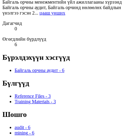
Байгаль орчны менежментийн үйл ажиллагааны хүрээнд
Байгаль орчны аудит, Байгаль орчинд нөлөөлөх байдлын
үнэлгээ гэсэн 2...
цааш унших
Дагагчид
0
Өгөгдлийн бүрдлүүд
6
Бүрэлдэхүүн хэсгүүд
Байгаль орчны аудит
-
6
Бүлгүүд
Reference Files
-
3
Training Materials
-
3
Шошго
audit
-
6
mining
-
6