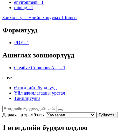
environment
-
1
mining
-
1
Зөвхөн түгээмлийг харуулах Шошго
Форматууд
PDF
-
1
Ашиглах зөвшөөрлүүд
Creative Commons At...
-
1
close
Өгөгдлийн бүрдлүүд
Үйл ажиллагааны урсгал
Танилцуулга
Дараахаар эрэмбэлэх
Гүйцэтгэ.
1 өгөгдлийн бүрдэл олдлоо