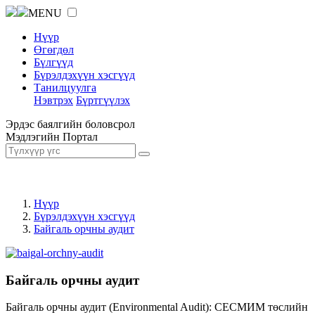
MENU
Нүүр
Өгөгдөл
Бүлгүүд
Бүрэлдэхүүн хэсгүүд
Танилцуулга
Нэвтрэх
Бүртгүүлэх
Эрдэс баялгийн боловсрол
Мэдлэгийн Портал
Нүүр
Бүрэлдэхүүн хэсгүүд
Байгаль орчны аудит
Байгаль орчны аудит
Байгаль орчны аудит (Environmental Audit): СЕСМИМ төслийн