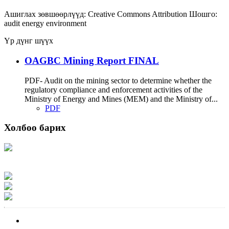
Ашиглах зөвшөөрлүүд:
Creative Commons Attribution
Шошго:
audit
energy
environment
Үр дүнг шүүх
OAGBC Mining Report FINAL
PDF- Audit on the mining sector to determine whether the
regulatory compliance and enforcement activities of the
Ministry of Energy and Mines (MEM) and the Ministry of...
PDF
Холбоо барих
Хаяг: Ашигт малтмал, газрын тосны газар, Монгол Улс, Улаанбаатар хот
15170, Чингэлтэй дүүрэг, Барилгачдын талбай-3, Засгийн газрын XII байр,
баруун жигүүр
Факс: 976-11-310370
Вэб админ: 976-51-263915
Цахим шуудан: info@mrpam.gov.mn