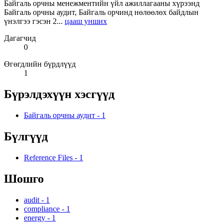
Байгаль орчны менежментийн үйл ажиллагааны хүрээнд
Байгаль орчны аудит, Байгаль орчинд нөлөөлөх байдлын
үнэлгээ гэсэн 2...
цааш унших
Дагагчид
0
Өгөгдлийн бүрдлүүд
1
Бүрэлдэхүүн хэсгүүд
Байгаль орчны аудит
-
1
Бүлгүүд
Reference Files
-
1
Шошго
audit
-
1
compliance
-
1
energy
-
1