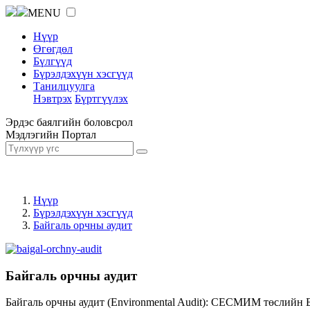
MENU
Нүүр
Өгөгдөл
Бүлгүүд
Бүрэлдэхүүн хэсгүүд
Танилцуулга
Нэвтрэх
Бүртгүүлэх
Эрдэс баялгийн боловсрол
Мэдлэгийн Портал
Нүүр
Бүрэлдэхүүн хэсгүүд
Байгаль орчны аудит
Байгаль орчны аудит
Байгаль орчны аудит (Environmental Audit): СЕСМИМ төслийн 