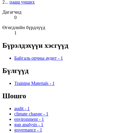
2...
цааш унших
Дагагчид
0
Өгөгдлийн бүрдлүүд
1
Бүрэлдэхүүн хэсгүүд
Байгаль орчны аудит
-
1
Бүлгүүд
Training Materials
-
1
Шошго
audit
-
1
climate change
-
1
environment
-
1
gap analysis
-
1
governance
-
1