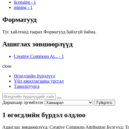
licensing
-
1
mining
-
1
Форматууд
Тус хайлтанд таарах Форматууд байхгүй байна.
Ашиглах зөвшөөрлүүд
Creative Commons At...
-
1
close
Өгөгдлийн бүрдлүүд
Үйл ажиллагааны урсгал
Танилцуулга
Дараахаар эрэмбэлэх
Гүйцэтгэ.
1 өгөгдлийн бүрдэл олдлоо
Ашиглах зөвшөөрлүүд:
Creative Commons Attribution
Бүлгүүд:
Tr