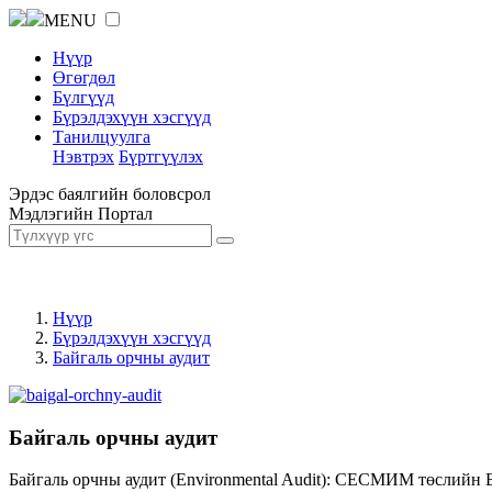
MENU
Нүүр
Өгөгдөл
Бүлгүүд
Бүрэлдэхүүн хэсгүүд
Танилцуулга
Нэвтрэх
Бүртгүүлэх
Эрдэс баялгийн боловсрол
Мэдлэгийн Портал
Нүүр
Бүрэлдэхүүн хэсгүүд
Байгаль орчны аудит
Байгаль орчны аудит
Байгаль орчны аудит (Environmental Audit): СЕСМИМ төслийн 