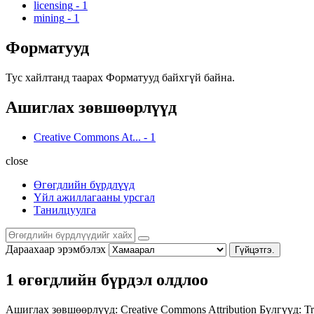
licensing
-
1
mining
-
1
Форматууд
Тус хайлтанд таарах Форматууд байхгүй байна.
Ашиглах зөвшөөрлүүд
Creative Commons At...
-
1
close
Өгөгдлийн бүрдлүүд
Үйл ажиллагааны урсгал
Танилцуулга
Дараахаар эрэмбэлэх
Гүйцэтгэ.
1 өгөгдлийн бүрдэл олдлоо
Ашиглах зөвшөөрлүүд:
Creative Commons Attribution
Бүлгүүд:
Tr