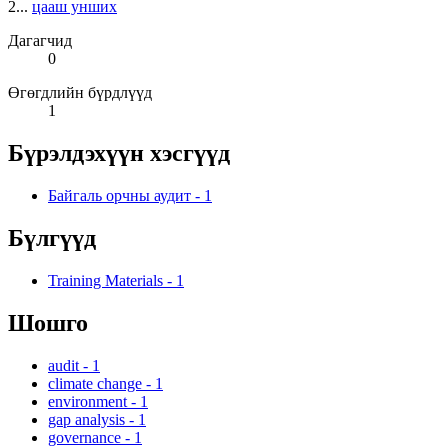
2...
цааш унших
Дагагчид
0
Өгөгдлийн бүрдлүүд
1
Бүрэлдэхүүн хэсгүүд
Байгаль орчны аудит
-
1
Бүлгүүд
Training Materials
-
1
Шошго
audit
-
1
climate change
-
1
environment
-
1
gap analysis
-
1
governance
-
1