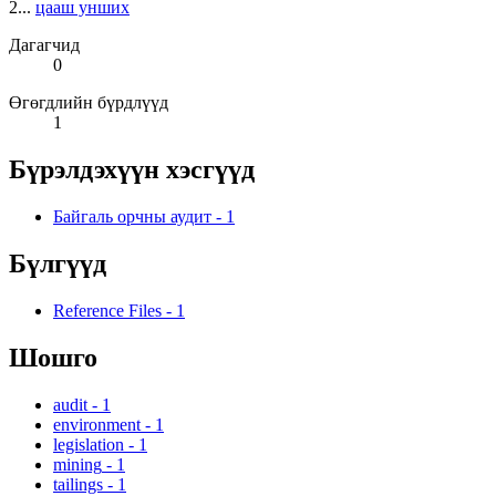
2...
цааш унших
Дагагчид
0
Өгөгдлийн бүрдлүүд
1
Бүрэлдэхүүн хэсгүүд
Байгаль орчны аудит
-
1
Бүлгүүд
Reference Files
-
1
Шошго
audit
-
1
environment
-
1
legislation
-
1
mining
-
1
tailings
-
1