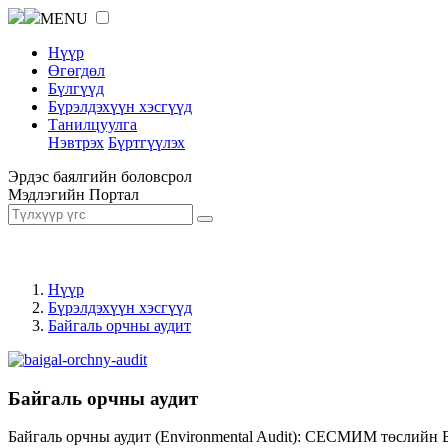
MENU
Нүүр
Өгөгдөл
Бүлгүүд
Бүрэлдэхүүн хэсгүүд
Танилцуулга
Нэвтрэх
Бүртгүүлэх
Эрдэс баялгийн боловсрол
Мэдлэгийн Портал
Нүүр
Бүрэлдэхүүн хэсгүүд
Байгаль орчны аудит
Байгаль орчны аудит
Байгаль орчны аудит (Environmental Audit): СЕСМИМ төслийн 