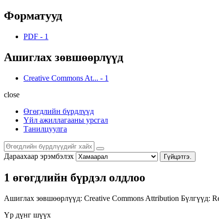
Форматууд
PDF
-
1
Ашиглах зөвшөөрлүүд
Creative Commons At...
-
1
close
Өгөгдлийн бүрдлүүд
Үйл ажиллагааны урсгал
Танилцуулга
Дараахаар эрэмбэлэх
Гүйцэтгэ.
1 өгөгдлийн бүрдэл олдлоо
Ашиглах зөвшөөрлүүд:
Creative Commons Attribution
Бүлгүүд:
Re
Үр дүнг шүүх