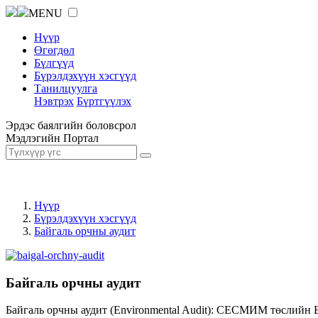
MENU
Нүүр
Өгөгдөл
Бүлгүүд
Бүрэлдэхүүн хэсгүүд
Танилцуулга
Нэвтрэх
Бүртгүүлэх
Эрдэс баялгийн боловсрол
Мэдлэгийн Портал
Нүүр
Бүрэлдэхүүн хэсгүүд
Байгаль орчны аудит
Байгаль орчны аудит
Байгаль орчны аудит (Environmental Audit): СЕСМИМ төслийн 