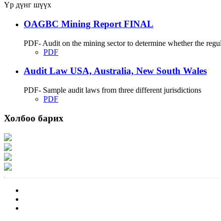
Үр дүнг шүүх
OAGBC Mining Report FINAL
PDF- Audit on the mining sector to determine whether the regu
PDF
Audit Law USA, Australia, New South Wales
PDF- Sample audit laws from three different jurisdictions
PDF
Холбоо барих
Хаяг: Ашигт малтмал, газрын тосны газар, Монгол Улс, Улаанбаатар хот 1
Факс: 976-11-310370
Вэб админ: 976-51-263915
Цахим шуудан: info@mrpam.gov.mn