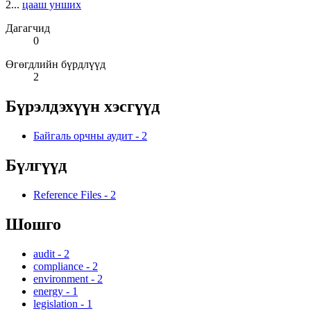
2...
цааш унших
Дагагчид
0
Өгөгдлийн бүрдлүүд
2
Бүрэлдэхүүн хэсгүүд
Байгаль орчны аудит
-
2
Бүлгүүд
Reference Files
-
2
Шошго
audit
-
2
compliance
-
2
environment
-
2
energy
-
1
legislation
-
1