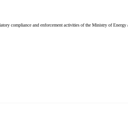
latory compliance and enforcement activities of the Ministry of Energy
5170, Чингэлтэй дүүрэг, Барилгачдын талбай-3, Засгийн газрын XII байр, бару