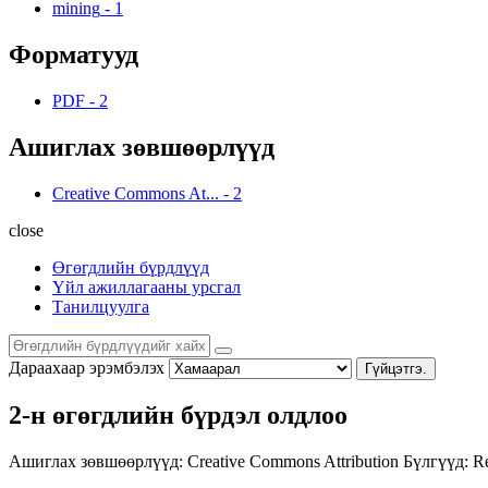
mining
-
1
Форматууд
PDF
-
2
Ашиглах зөвшөөрлүүд
Creative Commons At...
-
2
close
Өгөгдлийн бүрдлүүд
Үйл ажиллагааны урсгал
Танилцуулга
Дараахаар эрэмбэлэх
Гүйцэтгэ.
2-н өгөгдлийн бүрдэл олдлоо
Ашиглах зөвшөөрлүүд:
Creative Commons Attribution
Бүлгүүд:
Re