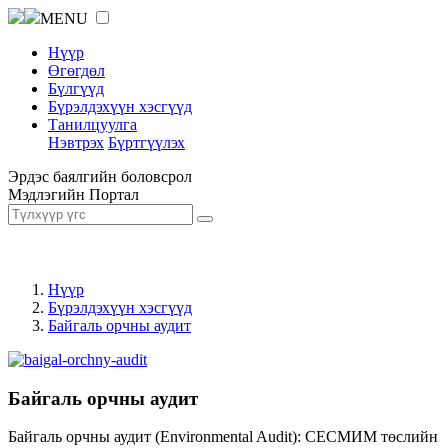
MENU
Нүүр
Өгөгдөл
Бүлгүүд
Бүрэлдэхүүн хэсгүүд
Танилцуулга
Нэвтрэх
Бүртгүүлэх
Эрдэс баялгийн боловсрол
Мэдлэгийн Портал
Нүүр
Бүрэлдэхүүн хэсгүүд
Байгаль орчны аудит
Байгаль орчны аудит
Байгаль орчны аудит (Environmental Audit): СЕСМИМ төслийн