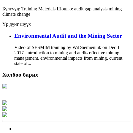
Бүлгүүд:
Training Materials
Шошго:
audit
gap analysis
mining
climate change
Үр дүнг шүүх
Environmental Audit and the Mining Sector
Video of SESMIM training by Wit Siemieniuk on Dec 1
2017. Introduction to mining and audit- effective mining
management, environmental impacts from mining, current
state of...
Холбоо барих
Хаяг: Ашигт малтмал, газрын тосны газар, Монгол Улс, Улаанбаатар хот
15170, Чингэлтэй дүүрэг, Барилгачдын талбай-3, Засгийн газрын XII байр,
баруун жигүүр
Факс: 976-11-310370
Вэб админ: 976-51-263915
Цахим шуудан: info@mrpam.gov.mn