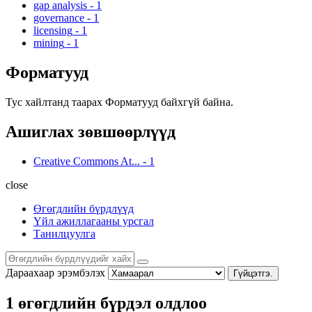
gap analysis
-
1
governance
-
1
licensing
-
1
mining
-
1
Форматууд
Тус хайлтанд таарах Форматууд байхгүй байна.
Ашиглах зөвшөөрлүүд
Creative Commons At...
-
1
close
Өгөгдлийн бүрдлүүд
Үйл ажиллагааны урсгал
Танилцуулга
Дараахаар эрэмбэлэх
Гүйцэтгэ.
1 өгөгдлийн бүрдэл олдлоо