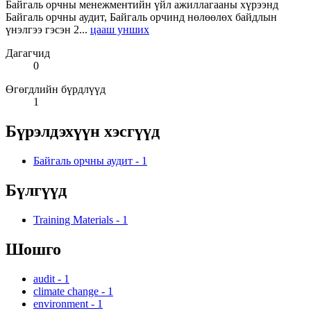
Байгаль орчны менежментийн үйл ажиллагааны хүрээнд
Байгаль орчны аудит, Байгаль орчинд нөлөөлөх байдлын
үнэлгээ гэсэн 2...
цааш унших
Дагагчид
0
Өгөгдлийн бүрдлүүд
1
Бүрэлдэхүүн хэсгүүд
Байгаль орчны аудит
-
1
Бүлгүүд
Training Materials
-
1
Шошго
audit
-
1
climate change
-
1
environment
-
1