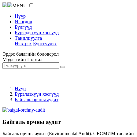
MENU
Нүүр
Өгөгдөл
Бүлгүүд
Бүрэлдэхүүн хэсгүүд
Танилцуулга
Нэвтрэх
Бүртгүүлэх
Эрдэс баялгийн боловсрол
Мэдлэгийн Портал
Нүүр
Бүрэлдэхүүн хэсгүүд
Байгаль орчны аудит
Байгаль орчны аудит
Байгаль орчны аудит (Environmental Audit): СЕСМИМ төслийн