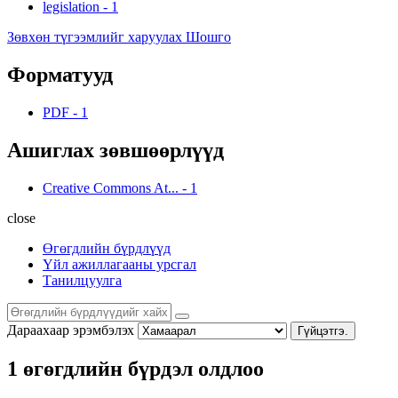
legislation
-
1
Зөвхөн түгээмлийг харуулах Шошго
Форматууд
PDF
-
1
Ашиглах зөвшөөрлүүд
Creative Commons At...
-
1
close
Өгөгдлийн бүрдлүүд
Үйл ажиллагааны урсгал
Танилцуулга
Дараахаар эрэмбэлэх
Гүйцэтгэ.
1 өгөгдлийн бүрдэл олдлоо