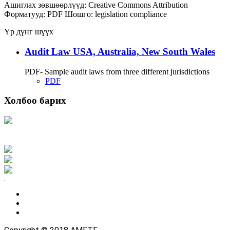
Ашиглах зөвшөөрлүүд:
Creative Commons Attribution
Форматууд:
PDF
Шошго:
legislation
compliance
Үр дүнг шүүх
Audit Law USA, Australia, New South Wales
PDF- Sample audit laws from three different jurisdictions
PDF
Холбоо барих
Хаяг: Ашигт малтмал, газрын тосны газар, Монгол Улс, Улаанбаатар хот
15170, Чингэлтэй дүүрэг, Барилгачдын талбай-3, Засгийн газрын XII байр,
баруун жигүүр
Факс: 976-11-310370
Вэб админ: 976-51-263915
Цахим шуудан: info@mrpam.gov.mn