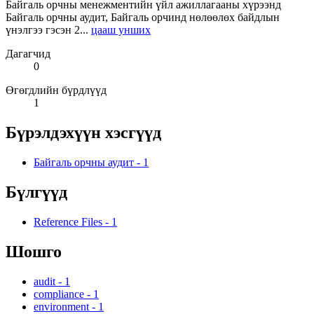
Байгаль орчны менежментийн үйл ажиллагааны хүрээнд
Байгаль орчны аудит, Байгаль орчинд нөлөөлөх байдлын
үнэлгээ гэсэн 2...
цааш унших
Дагагчид
0
Өгөгдлийн бүрдлүүд
1
Бүрэлдэхүүн хэсгүүд
Байгаль орчны аудит
-
1
Бүлгүүд
Reference Files
-
1
Шошго
audit
-
1
compliance
-
1
environment
-
1