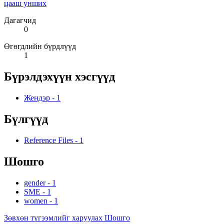
цааш унших
Дагагчид
0
Өгөгдлийн бүрдлүүд
1
Бүрэлдэхүүн хэсгүүд
Жендэр
-
1
Бүлгүүд
Reference Files
-
1
Шошго
gender
-
1
SME
-
1
women
-
1
Зөвхөн түгээмлийг харуулах Шошго