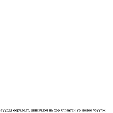
үүдэд өөрчлөлт, шинэчлэл нь хэр ялгаатай үр нөлөө үзүүлж...