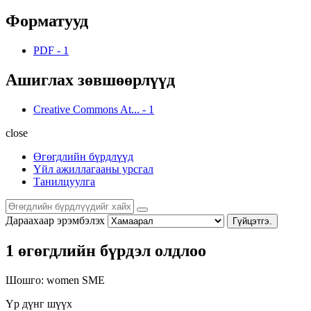
Форматууд
PDF
-
1
Ашиглах зөвшөөрлүүд
Creative Commons At...
-
1
close
Өгөгдлийн бүрдлүүд
Үйл ажиллагааны урсгал
Танилцуулга
Дараахаар эрэмбэлэх
Гүйцэтгэ.
1 өгөгдлийн бүрдэл олдлоо
Шошго:
women
SME
Үр дүнг шүүх