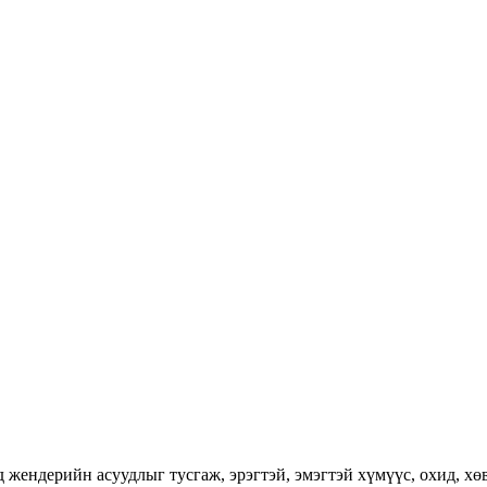
ендерийн асуудлыг тусгаж, эрэгтэй, эмэгтэй хүмүүс, охид, хөвг