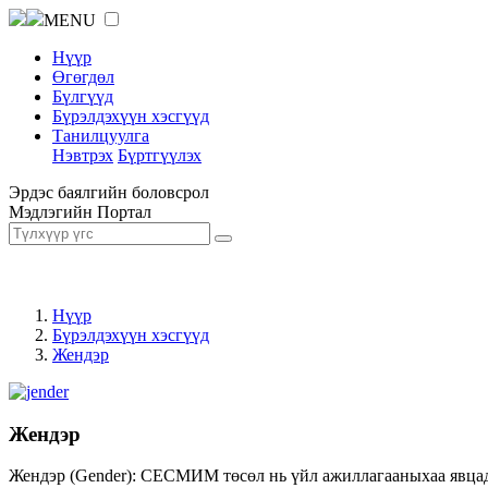
MENU
Нүүр
Өгөгдөл
Бүлгүүд
Бүрэлдэхүүн хэсгүүд
Танилцуулга
Нэвтрэх
Бүртгүүлэх
Эрдэс баялгийн боловсрол
Мэдлэгийн Портал
Нүүр
Бүрэлдэхүүн хэсгүүд
Жендэр
Жендэр
Жендэр (Gender): СЕСМИМ төсөл нь үйл ажиллагааныхаа явцад ж