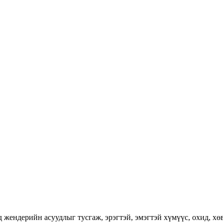
ендерийн асуудлыг тусгаж, эрэгтэй, эмэгтэй хүмүүс, охид, хөвг