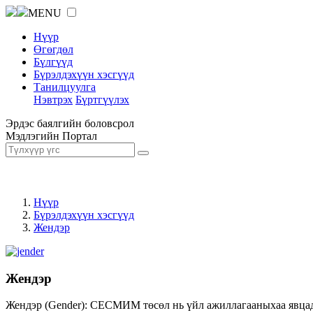
MENU
Нүүр
Өгөгдөл
Бүлгүүд
Бүрэлдэхүүн хэсгүүд
Танилцуулга
Нэвтрэх
Бүртгүүлэх
Эрдэс баялгийн боловсрол
Мэдлэгийн Портал
Нүүр
Бүрэлдэхүүн хэсгүүд
Жендэр
Жендэр
Жендэр (Gender): СЕСМИМ төсөл нь үйл ажиллагааныхаа явцад ж