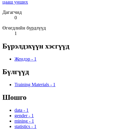
цааш унших
Дагагчид
0
Өгөгдлийн бүрдлүүд
1
Бүрэлдэхүүн хэсгүүд
Жендэр
-
1
Бүлгүүд
Training Materials
-
1
Шошго
data
-
1
gender
-
1
mining
-
1
statistics
-
1