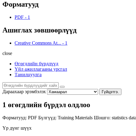
Форматууд
PDF
-
1
Ашиглах зөвшөөрлүүд
Creative Commons At...
-
1
close
Өгөгдлийн бүрдлүүд
Үйл ажиллагааны урсгал
Танилцуулга
Дараахаар эрэмбэлэх
Гүйцэтгэ.
1 өгөгдлийн бүрдэл олдлоо
Форматууд:
PDF
Бүлгүүд:
Training Materials
Шошго:
statistics
dat
Үр дүнг шүүх