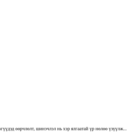
үүдэд өөрчлөлт, шинэчлэл нь хэр ялгаатай үр нөлөө үзүүлж...