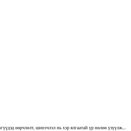
үүдэд өөрчлөлт, шинэчлэл нь хэр ялгаатай үр нөлөө үзүүлж...