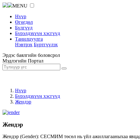
MENU
Нүүр
Өгөгдөл
Бүлгүүд
Бүрэлдэхүүн хэсгүүд
Танилцуулга
Нэвтрэх
Бүртгүүлэх
Эрдэс баялгийн боловсрол
Мэдлэгийн Портал
Нүүр
Бүрэлдэхүүн хэсгүүд
Жендэр
Жендэр
Жендэр (Gender): СЕСМИМ төсөл нь үйл ажиллагааныхаа явцад ж