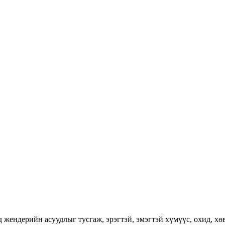
ендерийн асуудлыг тусгаж, эрэгтэй, эмэгтэй хүмүүс, охид, хөвг