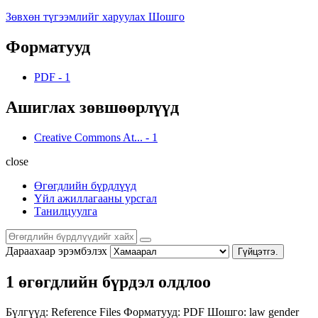
Зөвхөн түгээмлийг харуулах Шошго
Форматууд
PDF
-
1
Ашиглах зөвшөөрлүүд
Creative Commons At...
-
1
close
Өгөгдлийн бүрдлүүд
Үйл ажиллагааны урсгал
Танилцуулга
Дараахаар эрэмбэлэх
Гүйцэтгэ.
1 өгөгдлийн бүрдэл олдлоо
Бүлгүүд:
Reference Files
Форматууд:
PDF
Шошго:
law
gender