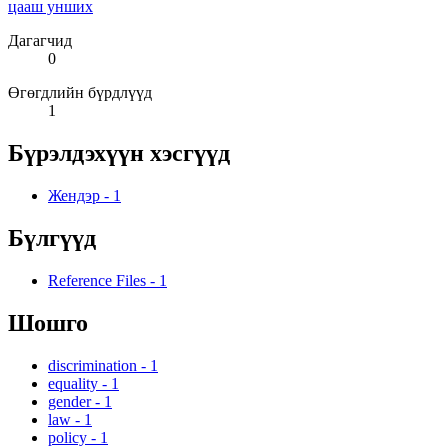
цааш унших
Дагагчид
0
Өгөгдлийн бүрдлүүд
1
Бүрэлдэхүүн хэсгүүд
Жендэр
-
1
Бүлгүүд
Reference Files
-
1
Шошго
discrimination
-
1
equality
-
1
gender
-
1
law
-
1
policy
-
1