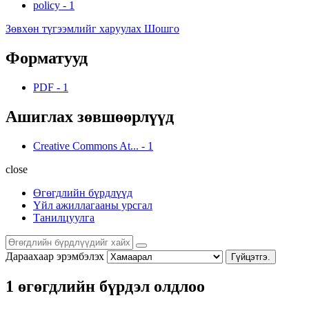
policy
-
1
Зөвхөн түгээмлийг харуулах Шошго
Форматууд
PDF
-
1
Ашиглах зөвшөөрлүүд
Creative Commons At...
-
1
close
Өгөгдлийн бүрдлүүд
Үйл ажиллагааны урсгал
Танилцуулга
Дараахаар эрэмбэлэх
Гүйцэтгэ.
1 өгөгдлийн бүрдэл олдлоо