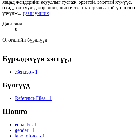
явцад жендерийн асуудлыг тусгаж, эрэгтэй, эмэгтэй хүмүүс,
охид, хөвгүүдэд өөрчлөлт, шинэчлэл нь хэр ялгаатай үр нөлөө
үзүүлж...
цааш унших
Дагагчид
0
Өгөгдлийн бүрдлүүд
1
Бүрэлдэхүүн хэсгүүд
Жендэр
-
1
Бүлгүүд
Reference Files
-
1
Шошго
equality
-
1
gender
-
1
labour force
-
1