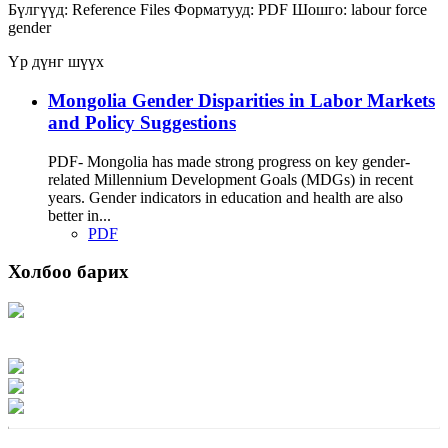
Бүлгүүд:
Reference Files
Форматууд:
PDF
Шошго:
labour force
gender
Үр дүнг шүүх
Mongolia Gender Disparities in Labor Markets
and Policy Suggestions
PDF- Mongolia has made strong progress on key gender-
related Millennium Development Goals (MDGs) in recent
years. Gender indicators in education and health are also
better in...
PDF
Холбоо барих
Хаяг: Ашигт малтмал, газрын тосны газар, Монгол Улс, Улаанбаатар хот
15170, Чингэлтэй дүүрэг, Барилгачдын талбай-3, Засгийн газрын XII байр,
баруун жигүүр
Факс: 976-11-310370
Вэб админ: 976-51-263915
Цахим шуудан: info@mrpam.gov.mn