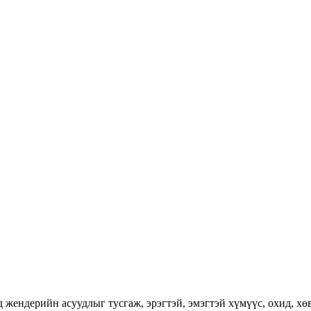
ендерийн асуудлыг тусгаж, эрэгтэй, эмэгтэй хүмүүс, охид, хөвг