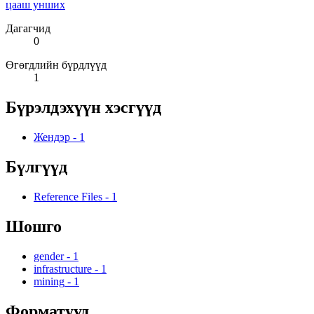
цааш унших
Дагагчид
0
Өгөгдлийн бүрдлүүд
1
Бүрэлдэхүүн хэсгүүд
Жендэр
-
1
Бүлгүүд
Reference Files
-
1
Шошго
gender
-
1
infrastructure
-
1
mining
-
1
Форматууд