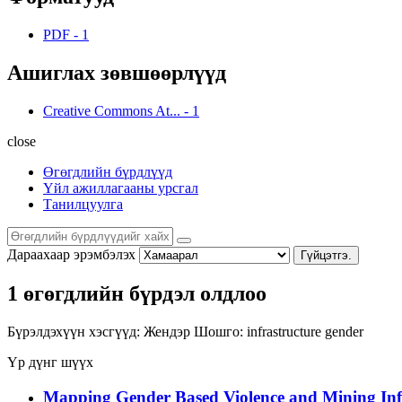
PDF
-
1
Ашиглах зөвшөөрлүүд
Creative Commons At...
-
1
close
Өгөгдлийн бүрдлүүд
Үйл ажиллагааны урсгал
Танилцуулга
Дараахаар эрэмбэлэх
Гүйцэтгэ.
1 өгөгдлийн бүрдэл олдлоо
Бүрэлдэхүүн хэсгүүд:
Жендэр
Шошго:
infrastructure
gender
Үр дүнг шүүх
Mapping Gender Based Violence and Mining Infr