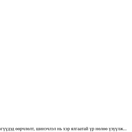
үүдэд өөрчлөлт, шинэчлэл нь хэр ялгаатай үр нөлөө үзүүлж...