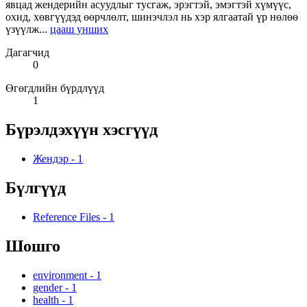
явцад жендерийн асуудлыг тусгаж, эрэгтэй, эмэгтэй хүмүүс,
охид, хөвгүүдэд өөрчлөлт, шинэчлэл нь хэр ялгаатай үр нөлөө
үзүүлж...
цааш унших
Дагагчид
0
Өгөгдлийн бүрдлүүд
1
Бүрэлдэхүүн хэсгүүд
Жендэр
-
1
Бүлгүүд
Reference Files
-
1
Шошго
environment
-
1
gender
-
1
health
-
1