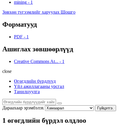
mining
-
1
Зөвхөн түгээмлийг харуулах Шошго
Форматууд
PDF
-
1
Ашиглах зөвшөөрлүүд
Creative Commons At...
-
1
close
Өгөгдлийн бүрдлүүд
Үйл ажиллагааны урсгал
Танилцуулга
Дараахаар эрэмбэлэх
Гүйцэтгэ.
1 өгөгдлийн бүрдэл олдлоо