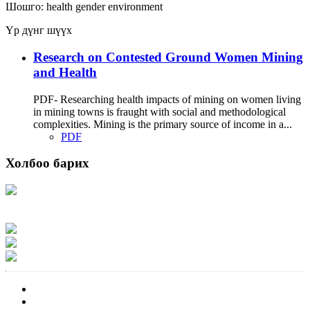
Шошго:
health
gender
environment
Үр дүнг шүүх
Research on Contested Ground Women Mining
and Health
PDF- Researching health impacts of mining on women living
in mining towns is fraught with social and methodological
complexities. Mining is the primary source of income in a...
PDF
Холбоо барих
Хаяг: Ашигт малтмал, газрын тосны газар, Монгол Улс, Улаанбаатар хот
15170, Чингэлтэй дүүрэг, Барилгачдын талбай-3, Засгийн газрын XII байр,
баруун жигүүр
Факс: 976-11-310370
Вэб админ: 976-51-263915
Цахим шуудан: info@mrpam.gov.mn