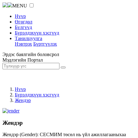
MENU
Нүүр
Өгөгдөл
Бүлгүүд
Бүрэлдэхүүн хэсгүүд
Танилцуулга
Нэвтрэх
Бүртгүүлэх
Эрдэс баялгийн боловсрол
Мэдлэгийн Портал
Нүүр
Бүрэлдэхүүн хэсгүүд
Жендэр
Жендэр
Жендэр (Gender): СЕСМИМ төсөл нь үйл ажиллагааныхаа