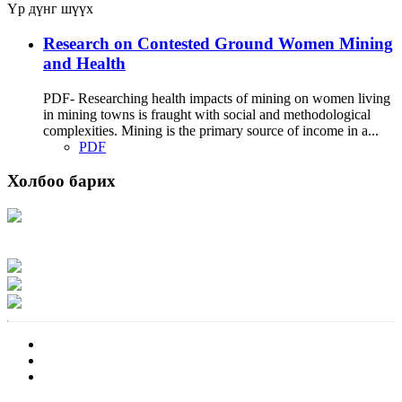
Үр дүнг шүүх
Research on Contested Ground Women Mining
and Health
PDF- Researching health impacts of mining on women living
in mining towns is fraught with social and methodological
complexities. Mining is the primary source of income in a...
PDF
Холбоо барих
Хаяг: Ашигт малтмал, газрын тосны газар, Монгол Улс, Улаанбаатар хот
15170, Чингэлтэй дүүрэг, Барилгачдын талбай-3, Засгийн газрын XII байр,
баруун жигүүр
Факс: 976-11-310370
Вэб админ: 976-51-263915
Цахим шуудан: info@mrpam.gov.mn