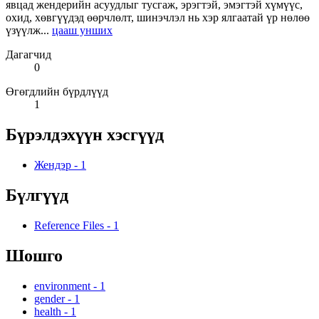
явцад жендерийн асуудлыг тусгаж, эрэгтэй, эмэгтэй хүмүүс,
охид, хөвгүүдэд өөрчлөлт, шинэчлэл нь хэр ялгаатай үр нөлөө
үзүүлж...
цааш унших
Дагагчид
0
Өгөгдлийн бүрдлүүд
1
Бүрэлдэхүүн хэсгүүд
Жендэр
-
1
Бүлгүүд
Reference Files
-
1
Шошго
environment
-
1
gender
-
1
health
-
1