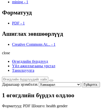
mining
-
1
Форматууд
PDF
-
1
Ашиглах зөвшөөрлүүд
Creative Commons At...
-
1
close
Өгөгдлийн бүрдлүүд
Үйл ажиллагааны урсгал
Танилцуулга
Дараахаар эрэмбэлэх
Гүйцэтгэ.
1 өгөгдлийн бүрдэл олдлоо
Форматууд:
PDF
Шошго:
health
gender