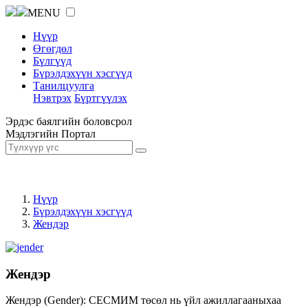
MENU
Нүүр
Өгөгдөл
Бүлгүүд
Бүрэлдэхүүн хэсгүүд
Танилцуулга
Нэвтрэх
Бүртгүүлэх
Эрдэс баялгийн боловсрол
Мэдлэгийн Портал
Нүүр
Бүрэлдэхүүн хэсгүүд
Жендэр
Жендэр
Жендэр (Gender): СЕСМИМ төсөл нь үйл ажиллагааныхаа