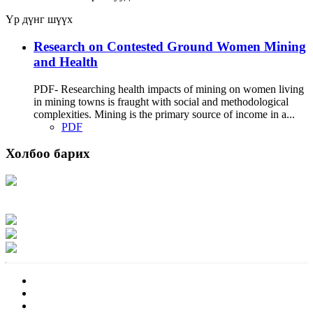
Үр дүнг шүүх
Research on Contested Ground Women Mining
and Health
PDF- Researching health impacts of mining on women living
in mining towns is fraught with social and methodological
complexities. Mining is the primary source of income in a...
PDF
Холбоо барих
Хаяг: Ашигт малтмал, газрын тосны газар, Монгол Улс, Улаанбаатар хот
15170, Чингэлтэй дүүрэг, Барилгачдын талбай-3, Засгийн газрын XII байр,
баруун жигүүр
Факс: 976-11-310370
Вэб админ: 976-51-263915
Цахим шуудан: info@mrpam.gov.mn