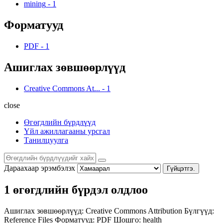
mining
-
1
Форматууд
PDF
-
1
Ашиглах зөвшөөрлүүд
Creative Commons At...
-
1
close
Өгөгдлийн бүрдлүүд
Үйл ажиллагааны урсгал
Танилцуулга
Дараахаар эрэмбэлэх
Гүйцэтгэ.
1 өгөгдлийн бүрдэл олдлоо
Ашиглах зөвшөөрлүүд:
Creative Commons Attribution
Бүлгүүд:
Reference Files
Форматууд:
PDF
Шошго:
health