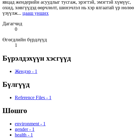
явцад жендерийн асуудлыг тусгаж, эрэгтэй, эмэгтэй хүмүүс,
охид, хөвгүүдэд өөрчлөлт, шинэчлэл нь хэр ялгаатай үр нөлөө
үзүүлж...
цааш унших
Дагагчид
0
Өгөгдлийн бүрдлүүд
1
Бүрэлдэхүүн хэсгүүд
Жендэр
-
1
Бүлгүүд
Reference Files
-
1
Шошго
environment
-
1
gender
-
1
health
-
1