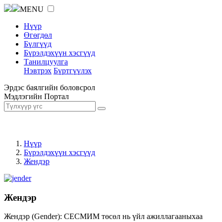
MENU
Нүүр
Өгөгдөл
Бүлгүүд
Бүрэлдэхүүн хэсгүүд
Танилцуулга
Нэвтрэх
Бүртгүүлэх
Эрдэс баялгийн боловсрол
Мэдлэгийн Портал
Нүүр
Бүрэлдэхүүн хэсгүүд
Жендэр
Жендэр
Жендэр (Gender): СЕСМИМ төсөл нь үйл ажиллагааныхаа