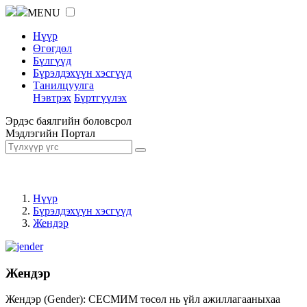
MENU
Нүүр
Өгөгдөл
Бүлгүүд
Бүрэлдэхүүн хэсгүүд
Танилцуулга
Нэвтрэх
Бүртгүүлэх
Эрдэс баялгийн боловсрол
Мэдлэгийн Портал
Нүүр
Бүрэлдэхүүн хэсгүүд
Жендэр
Жендэр
Жендэр (Gender): СЕСМИМ төсөл нь үйл ажиллагааныхаа