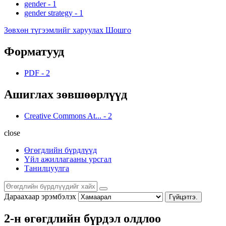
gender
-
1
gender strategy
-
1
Зөвхөн түгээмлийг харуулах Шошго
Форматууд
PDF
-
2
Ашиглах зөвшөөрлүүд
Creative Commons At...
-
2
close
Өгөгдлийн бүрдлүүд
Үйл ажиллагааны урсгал
Танилцуулга
Дараахаар эрэмбэлэх
Гүйцэтгэ.
2-н өгөгдлийн бүрдэл олдлоо