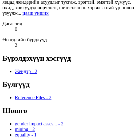
явцад жендерийн асуудлыг тусгаж, эрэгтэй, эмэгтэй хүмүүс,
охид, хөвгүүдэд өөрчлөлт, шинэчлэл нь хэр ялгаатай үр нөлөө
үзүүлж...
цааш унших
Дагагчид
0
Өгөгдлийн бүрдлүүд
2
Бүрэлдэхүүн хэсгүүд
Жендэр
-
2
Бүлгүүд
Reference Files
-
2
Шошго
gender impact asses...
-
2
mining
-
2
equality
-
1