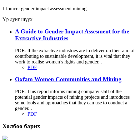
Шошго:
gender impact assessment
mining
Үр дүнг шүүх
A Guide to Gender Impact Assesment for the
Extractive Industries
PDF- If the extractive industries are to deliver on their aim of
contributing to sustainable development, it is vital that they
work to realise women’s rights and gender...
PDF
Oxfam Women Communities and Mining
PDF- This report informs mining company staff of the
potential gender impacts of mining projects and introduces
some tools and approaches that they can use to conduct a
gender...
PDF
Холбоо барих
Хаяг: Ашигт малтмал, газрын тосны газар, Монгол Улс, Улаанбаатар хот