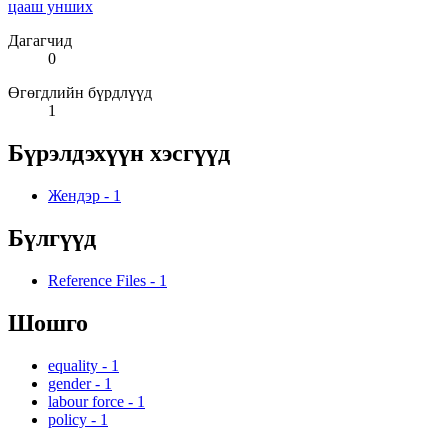
цааш унших
Дагагчид
0
Өгөгдлийн бүрдлүүд
1
Бүрэлдэхүүн хэсгүүд
Жендэр
-
1
Бүлгүүд
Reference Files
-
1
Шошго
equality
-
1
gender
-
1
labour force
-
1
policy
-
1