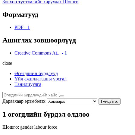
Зөвхөн түгээмлийг харуулах Шошго
Форматууд
PDF
-
1
Ашиглах зөвшөөрлүүд
Creative Commons At...
-
1
close
Өгөгдлийн бүрдлүүд
Үйл ажиллагааны урсгал
Танилцуулга
Дараахаар эрэмбэлэх
Гүйцэтгэ.
1 өгөгдлийн бүрдэл олдлоо
Шошго:
gender
labour force