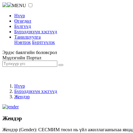
MENU
Нүүр
Өгөгдөл
Бүлгүүд
Бүрэлдэхүүн хэсгүүд
Танилцуулга
Нэвтрэх
Бүртгүүлэх
Эрдэс баялгийн боловсрол
Мэдлэгийн Портал
Нүүр
Бүрэлдэхүүн хэсгүүд
Жендэр
Жендэр
Жендэр (Gender): СЕСМИМ төсөл нь үйл ажиллагааныхаа явцад ж