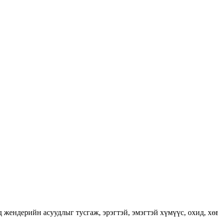
ендерийн асуудлыг тусгаж, эрэгтэй, эмэгтэй хүмүүс, охид, хөвг