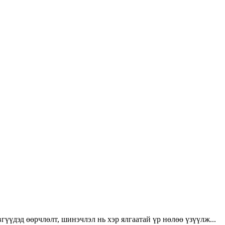
үүдэд өөрчлөлт, шинэчлэл нь хэр ялгаатай үр нөлөө үзүүлж...