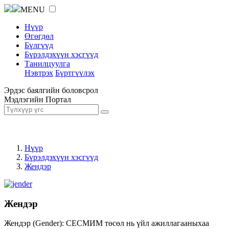
MENU
Нүүр
Өгөгдөл
Бүлгүүд
Бүрэлдэхүүн хэсгүүд
Танилцуулга
Нэвтрэх
Бүртгүүлэх
Эрдэс баялгийн боловсрол
Мэдлэгийн Портал
Нүүр
Бүрэлдэхүүн хэсгүүд
Жендэр
Жендэр
Жендэр (Gender): СЕСМИМ төсөл нь үйл ажиллагааныхаа