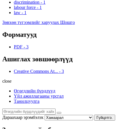
discrimination
-
1
labour force
-
1
law
-
1
Зөвхөн түгээмлийг харуулах Шошго
Форматууд
PDF
-
3
Ашиглах зөвшөөрлүүд
Creative Commons At...
-
3
close
Өгөгдлийн бүрдлүүд
Үйл ажиллагааны урсгал
Танилцуулга
Дараахаар эрэмбэлэх
Гүйцэтгэ.