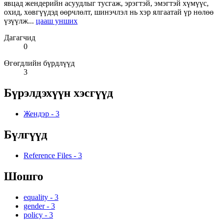
явцад жендерийн асуудлыг тусгаж, эрэгтэй, эмэгтэй хүмүүс,
охид, хөвгүүдэд өөрчлөлт, шинэчлэл нь хэр ялгаатай үр нөлөө
үзүүлж...
цааш унших
Дагагчид
0
Өгөгдлийн бүрдлүүд
3
Бүрэлдэхүүн хэсгүүд
Жендэр
-
3
Бүлгүүд
Reference Files
-
3
Шошго
equality
-
3
gender
-
3
policy
-
3