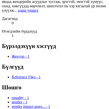
явцад жендерийн асуудлыг тусгаж, эрэгтэй, эмэгтэй хүмүүс,
охид, хөвгүүдэд өөрчлөлт, шинэчлэл нь хэр ялгаатай үр нөлөө
үзүүлж...
цааш унших
Дагагчид
0
Өгөгдлийн бүрдлүүд
1
Бүрэлдэхүүн хэсгүүд
Жендэр
-
1
Бүлгүүд
Reference Files
-
1
Шошго
equality
-
1
gender
-
1
gender impact asses...
-
1