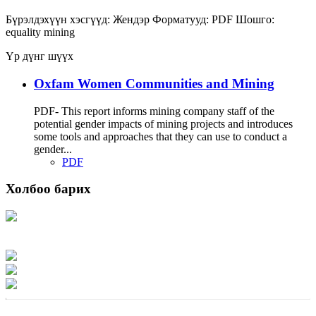
Бүрэлдэхүүн хэсгүүд:
Жендэр
Форматууд:
PDF
Шошго:
equality
mining
Үр дүнг шүүх
Oxfam Women Communities and Mining
PDF- This report informs mining company staff of the
potential gender impacts of mining projects and introduces
some tools and approaches that they can use to conduct a
gender...
PDF
Холбоо барих
Хаяг: Ашигт малтмал, газрын тосны газар, Монгол Улс, Улаанбаатар хот
15170, Чингэлтэй дүүрэг, Барилгачдын талбай-3, Засгийн газрын XII байр,
баруун жигүүр
Факс: 976-11-310370
Вэб админ: 976-51-263915
Цахим шуудан: info@mrpam.gov.mn