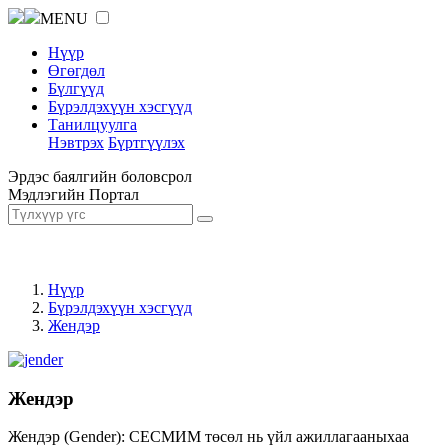
MENU
Нүүр
Өгөгдөл
Бүлгүүд
Бүрэлдэхүүн хэсгүүд
Танилцуулга
Нэвтрэх
Бүртгүүлэх
Эрдэс баялгийн боловсрол
Мэдлэгийн Портал
Нүүр
Бүрэлдэхүүн хэсгүүд
Жендэр
Жендэр
Жендэр (Gender): СЕСМИМ төсөл нь үйл ажиллагааныхаа