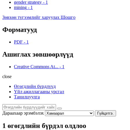
gender strategy
-
1
mining
-
1
Зөвхөн түгээмлийг харуулах Шошго
Форматууд
PDF
-
1
Ашиглах зөвшөөрлүүд
Creative Commons At...
-
1
close
Өгөгдлийн бүрдлүүд
Үйл ажиллагааны урсгал
Танилцуулга
Дараахаар эрэмбэлэх
Гүйцэтгэ.
1 өгөгдлийн бүрдэл олдлоо