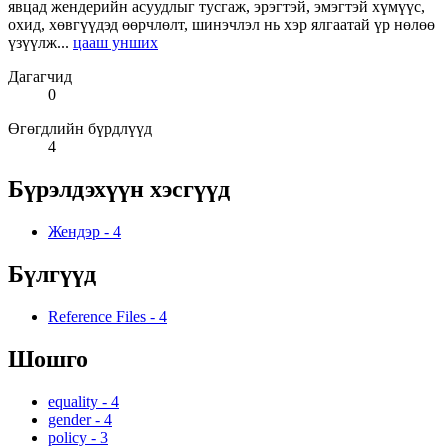
явцад жендерийн асуудлыг тусгаж, эрэгтэй, эмэгтэй хүмүүс,
охид, хөвгүүдэд өөрчлөлт, шинэчлэл нь хэр ялгаатай үр нөлөө
үзүүлж...
цааш унших
Дагагчид
0
Өгөгдлийн бүрдлүүд
4
Бүрэлдэхүүн хэсгүүд
Жендэр
-
4
Бүлгүүд
Reference Files
-
4
Шошго
equality
-
4
gender
-
4
policy
-
3