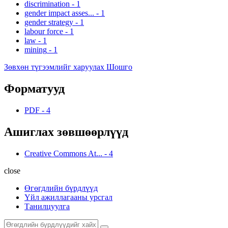
discrimination
-
1
gender impact asses...
-
1
gender strategy
-
1
labour force
-
1
law
-
1
mining
-
1
Зөвхөн түгээмлийг харуулах Шошго
Форматууд
PDF
-
4
Ашиглах зөвшөөрлүүд
Creative Commons At...
-
4
close
Өгөгдлийн бүрдлүүд
Үйл ажиллагааны урсгал
Танилцуулга