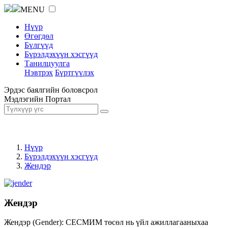
MENU
Нүүр
Өгөгдөл
Бүлгүүд
Бүрэлдэхүүн хэсгүүд
Танилцуулга
Нэвтрэх
Бүртгүүлэх
Эрдэс баялгийн боловсрол
Мэдлэгийн Портал
Нүүр
Бүрэлдэхүүн хэсгүүд
Жендэр
Жендэр
Жендэр (Gender): СЕСМИМ төсөл нь үйл ажиллагааныхаа