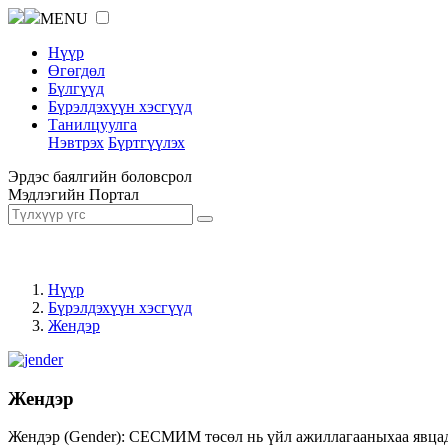
MENU
Нүүр
Өгөгдөл
Бүлгүүд
Бүрэлдэхүүн хэсгүүд
Танилцуулга
Нэвтрэх
Бүртгүүлэх
Эрдэс баялгийн боловсрол
Мэдлэгийн Портал
Нүүр
Бүрэлдэхүүн хэсгүүд
Жендэр
Жендэр
Жендэр (Gender): СЕСМИМ төсөл нь үйл ажиллагааныхаа явцад ж