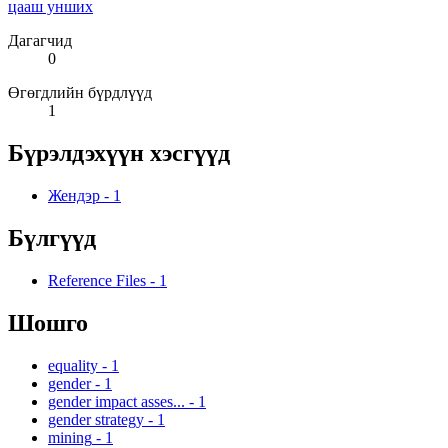
цааш унших
Дагагчид
0
Өгөгдлийн бүрдлүүд
1
Бүрэлдэхүүн хэсгүүд
Жендэр
-
1
Бүлгүүд
Reference Files
-
1
Шошго
equality
-
1
gender
-
1
gender impact asses...
-
1
gender strategy
-
1
mining
-
1