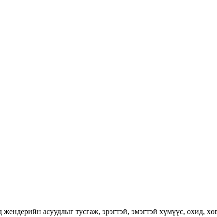
ендерийн асуудлыг тусгаж, эрэгтэй, эмэгтэй хүмүүс, охид, хөвг