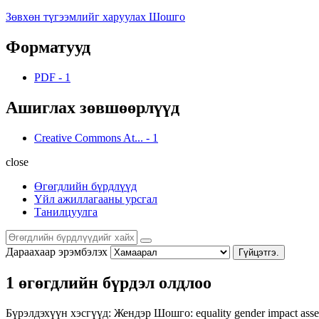
Зөвхөн түгээмлийг харуулах Шошго
Форматууд
PDF
-
1
Ашиглах зөвшөөрлүүд
Creative Commons At...
-
1
close
Өгөгдлийн бүрдлүүд
Үйл ажиллагааны урсгал
Танилцуулга
Дараахаар эрэмбэлэх
Гүйцэтгэ.
1 өгөгдлийн бүрдэл олдлоо
Бүрэлдэхүүн хэсгүүд:
Жендэр
Шошго:
equality
gender impact ass