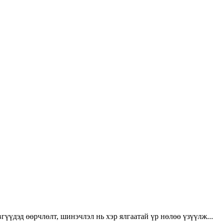
үүдэд өөрчлөлт, шинэчлэл нь хэр ялгаатай үр нөлөө үзүүлж...