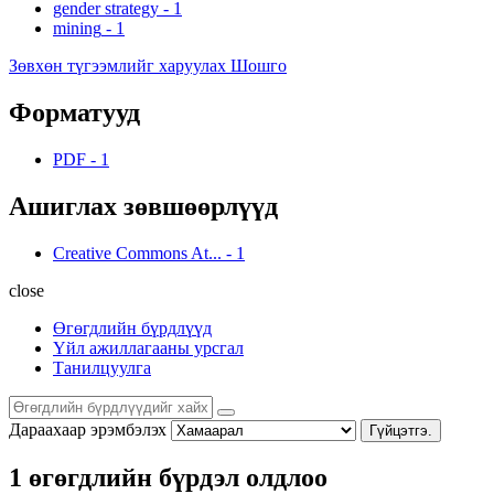
gender strategy
-
1
mining
-
1
Зөвхөн түгээмлийг харуулах Шошго
Форматууд
PDF
-
1
Ашиглах зөвшөөрлүүд
Creative Commons At...
-
1
close
Өгөгдлийн бүрдлүүд
Үйл ажиллагааны урсгал
Танилцуулга
Дараахаар эрэмбэлэх
Гүйцэтгэ.
1 өгөгдлийн бүрдэл олдлоо