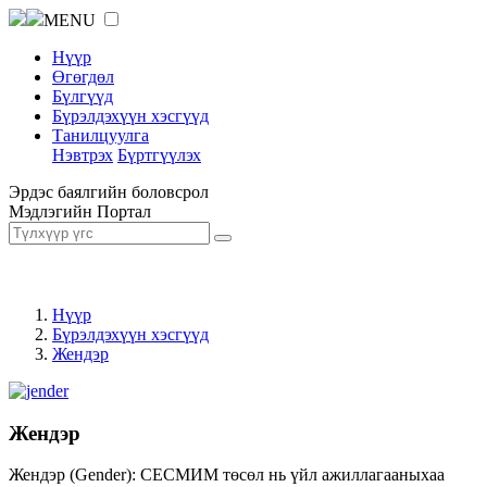
MENU
Нүүр
Өгөгдөл
Бүлгүүд
Бүрэлдэхүүн хэсгүүд
Танилцуулга
Нэвтрэх
Бүртгүүлэх
Эрдэс баялгийн боловсрол
Мэдлэгийн Портал
Нүүр
Бүрэлдэхүүн хэсгүүд
Жендэр
Жендэр
Жендэр (Gender): СЕСМИМ төсөл нь үйл ажиллагааныхаа