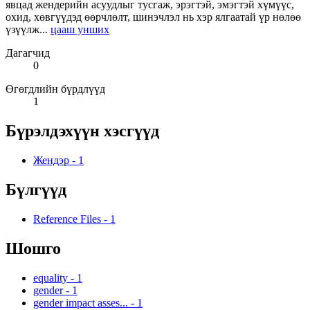
явцад жендерийн асуудлыг тусгаж, эрэгтэй, эмэгтэй хүмүүс,
охид, хөвгүүдэд өөрчлөлт, шинэчлэл нь хэр ялгаатай үр нөлөө
үзүүлж...
цааш унших
Дагагчид
0
Өгөгдлийн бүрдлүүд
1
Бүрэлдэхүүн хэсгүүд
Жендэр
-
1
Бүлгүүд
Reference Files
-
1
Шошго
equality
-
1
gender
-
1
gender impact asses...
-
1