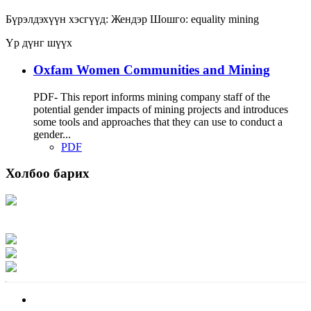
Бүрэлдэхүүн хэсгүүд:
Жендэр
Шошго:
equality
mining
Үр дүнг шүүх
Oxfam Women Communities and Mining
PDF- This report informs mining company staff of the
potential gender impacts of mining projects and introduces
some tools and approaches that they can use to conduct a
gender...
PDF
Холбоо барих
Хаяг: Ашигт малтмал, газрын тосны газар, Монгол Улс, Улаанбаатар хот
15170, Чингэлтэй дүүрэг, Барилгачдын талбай-3, Засгийн газрын XII байр,
баруун жигүүр
Факс: 976-11-310370
Вэб админ: 976-51-263915
Цахим шуудан: info@mrpam.gov.mn