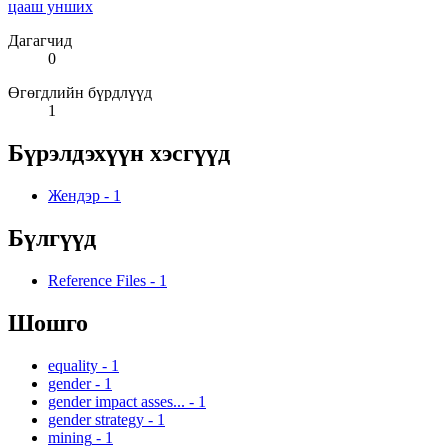
цааш унших
Дагагчид
0
Өгөгдлийн бүрдлүүд
1
Бүрэлдэхүүн хэсгүүд
Жендэр
-
1
Бүлгүүд
Reference Files
-
1
Шошго
equality
-
1
gender
-
1
gender impact asses...
-
1
gender strategy
-
1
mining
-
1