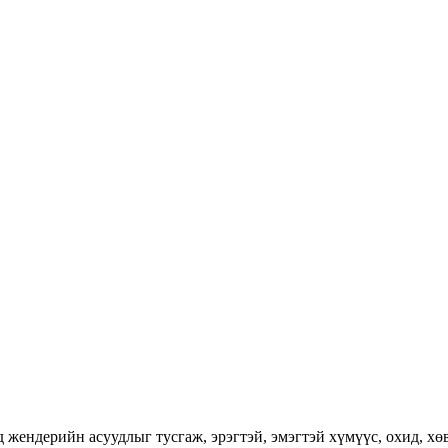
ендерийн асуудлыг тусгаж, эрэгтэй, эмэгтэй хүмүүс, охид, хөвг