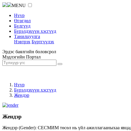
MENU
Нүүр
Өгөгдөл
Бүлгүүд
Бүрэлдэхүүн хэсгүүд
Танилцуулга
Нэвтрэх
Бүртгүүлэх
Эрдэс баялгийн боловсрол
Мэдлэгийн Портал
Нүүр
Бүрэлдэхүүн хэсгүүд
Жендэр
Жендэр
Жендэр (Gender): СЕСМИМ төсөл нь үйл ажиллагааныхаа явцад ж