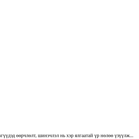
үүдэд өөрчлөлт, шинэчлэл нь хэр ялгаатай үр нөлөө үзүүлж...