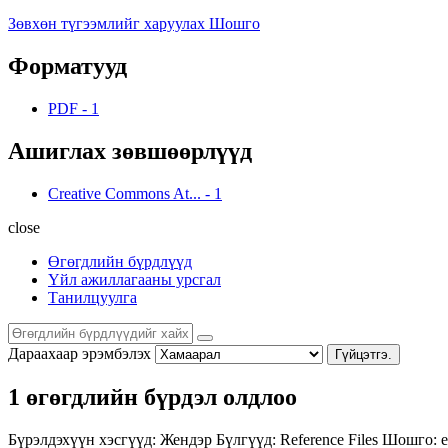
Зөвхөн түгээмлийг харуулах Шошго
Форматууд
PDF
-
1
Ашиглах зөвшөөрлүүд
Creative Commons At...
-
1
close
Өгөгдлийн бүрдлүүд
Үйл ажиллагааны урсгал
Танилцуулга
Дараахаар эрэмбэлэх
Гүйцэтгэ.
1 өгөгдлийн бүрдэл олдлоо
Бүрэлдэхүүн хэсгүүд:
Жендэр
Бүлгүүд:
Reference Files
Шошго:
e