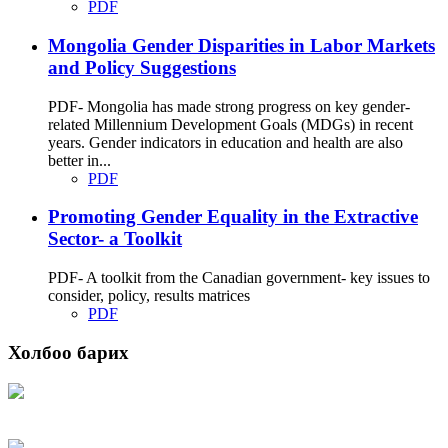
PDF
Mongolia Gender Disparities in Labor Markets
and Policy Suggestions
PDF- Mongolia has made strong progress on key gender-
related Millennium Development Goals (MDGs) in recent
years. Gender indicators in education and health are also
better in...
PDF
Promoting Gender Equality in the Extractive
Sector- a Toolkit
PDF- A toolkit from the Canadian government- key issues to
consider, policy, results matrices
PDF
Холбоо барих
Хаяг: Ашигт малтмал, газрын тосны газар, Монгол Улс, Улаанбаатар хот
15170, Чингэлтэй дүүрэг, Барилгачдын талбай-3, Засгийн газрын XII байр,
баруун жигүүр