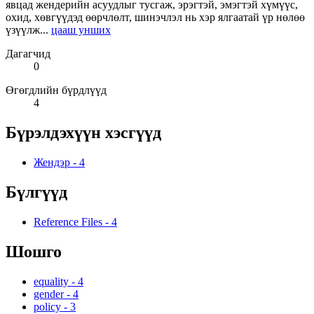
явцад жендерийн асуудлыг тусгаж, эрэгтэй, эмэгтэй хүмүүс,
охид, хөвгүүдэд өөрчлөлт, шинэчлэл нь хэр ялгаатай үр нөлөө
үзүүлж...
цааш унших
Дагагчид
0
Өгөгдлийн бүрдлүүд
4
Бүрэлдэхүүн хэсгүүд
Жендэр
-
4
Бүлгүүд
Reference Files
-
4
Шошго
equality
-
4
gender
-
4
policy
-
3