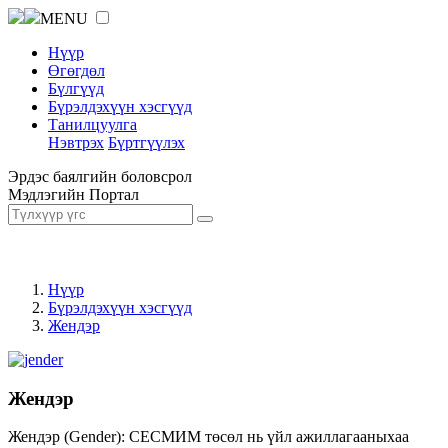
MENU
Нүүр
Өгөгдөл
Бүлгүүд
Бүрэлдэхүүн хэсгүүд
Танилцуулга
Нэвтрэх
Бүртгүүлэх
Эрдэс баялгийн боловсрол
Мэдлэгийн Портал
Нүүр
Бүрэлдэхүүн хэсгүүд
Жендэр
Жендэр
Жендэр (Gender): СЕСМИМ төсөл нь үйл ажиллагааныхаа