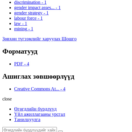
discrimination
-
1
gender impact asses...
-
1
gender strategy
-
1
labour force
-
1
law
-
1
mining
-
1
Зөвхөн түгээмлийг харуулах Шошго
Форматууд
PDF
-
4
Ашиглах зөвшөөрлүүд
Creative Commons At...
-
4
close
Өгөгдлийн бүрдлүүд
Үйл ажиллагааны урсгал
Танилцуулга