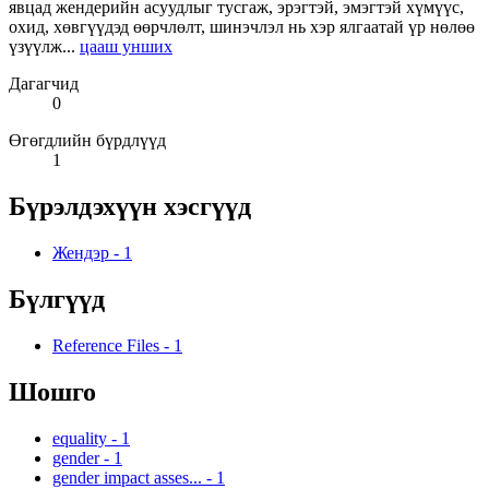
явцад жендерийн асуудлыг тусгаж, эрэгтэй, эмэгтэй хүмүүс,
охид, хөвгүүдэд өөрчлөлт, шинэчлэл нь хэр ялгаатай үр нөлөө
үзүүлж...
цааш унших
Дагагчид
0
Өгөгдлийн бүрдлүүд
1
Бүрэлдэхүүн хэсгүүд
Жендэр
-
1
Бүлгүүд
Reference Files
-
1
Шошго
equality
-
1
gender
-
1
gender impact asses...
-
1