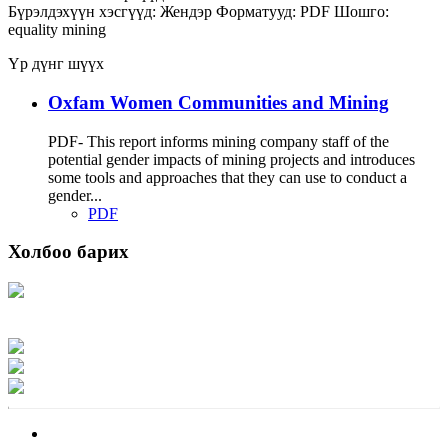
Бүрэлдэхүүн хэсгүүд:
Жендэр
Форматууд:
PDF
Шошго:
equality
mining
Үр дүнг шүүх
Oxfam Women Communities and Mining
PDF- This report informs mining company staff of the
potential gender impacts of mining projects and introduces
some tools and approaches that they can use to conduct a
gender...
PDF
Холбоо барих
Хаяг: Ашигт малтмал, газрын тосны газар, Монгол Улс, Улаанбаатар хот
15170, Чингэлтэй дүүрэг, Барилгачдын талбай-3, Засгийн газрын XII байр,
баруун жигүүр
Факс: 976-11-310370
Вэб админ: 976-51-263915
Цахим шуудан: info@mrpam.gov.mn