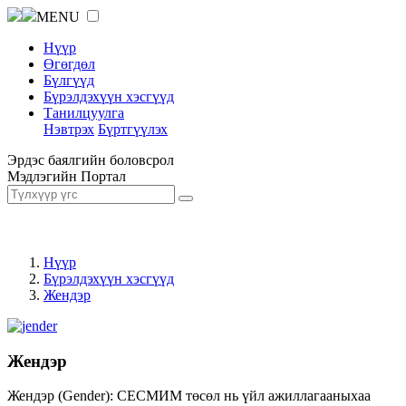
MENU
Нүүр
Өгөгдөл
Бүлгүүд
Бүрэлдэхүүн хэсгүүд
Танилцуулга
Нэвтрэх
Бүртгүүлэх
Эрдэс баялгийн боловсрол
Мэдлэгийн Портал
Нүүр
Бүрэлдэхүүн хэсгүүд
Жендэр
Жендэр
Жендэр (Gender): СЕСМИМ төсөл нь үйл ажиллагааныхаа