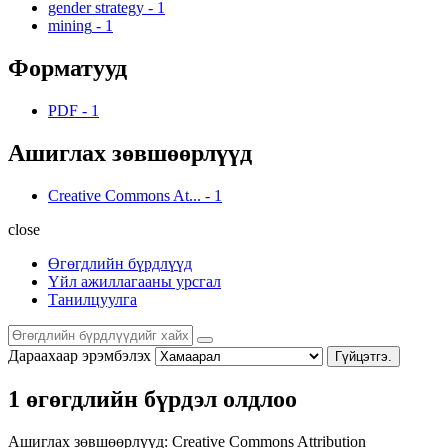
gender strategy
-
1
mining
-
1
Форматууд
PDF
-
1
Ашиглах зөвшөөрлүүд
Creative Commons At...
-
1
close
Өгөгдлийн бүрдлүүд
Үйл ажиллагааны урсгал
Танилцуулга
Дараахаар эрэмбэлэх
Гүйцэтгэ.
1 өгөгдлийн бүрдэл олдлоо
Ашиглах зөвшөөрлүүд:
Creative Commons Attribution