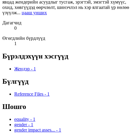
явцад жендерийн асуудлыг тусгаж, эрэгтэй, эмэгтэй хүмүүс,
охид, хөвгүүдэд өөрчлөлт, шинэчлэл нь хэр ялгаатай үр нөлөө
үзүүлж...
цааш унших
Дагагчид
0
Өгөгдлийн бүрдлүүд
1
Бүрэлдэхүүн хэсгүүд
Жендэр
-
1
Бүлгүүд
Reference Files
-
1
Шошго
equality
-
1
gender
-
1
gender impact asses...
-
1