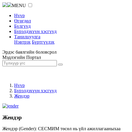
MENU
Нүүр
Өгөгдөл
Бүлгүүд
Бүрэлдэхүүн хэсгүүд
Танилцуулга
Нэвтрэх
Бүртгүүлэх
Эрдэс баялгийн боловсрол
Мэдлэгийн Портал
Нүүр
Бүрэлдэхүүн хэсгүүд
Жендэр
Жендэр
Жендэр (Gender): СЕСМИМ төсөл нь үйл ажиллагааныхаа