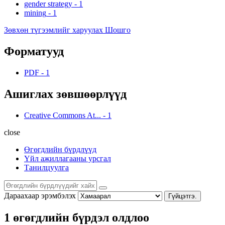
gender strategy
-
1
mining
-
1
Зөвхөн түгээмлийг харуулах Шошго
Форматууд
PDF
-
1
Ашиглах зөвшөөрлүүд
Creative Commons At...
-
1
close
Өгөгдлийн бүрдлүүд
Үйл ажиллагааны урсгал
Танилцуулга
Дараахаар эрэмбэлэх
Гүйцэтгэ.
1 өгөгдлийн бүрдэл олдлоо