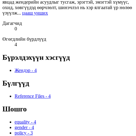
явцад жендерийн асуудлыг тусгаж, эрэгтэй, эмэгтэй хүмүүс,
охид, хөвгүүдэд өөрчлөлт, шинэчлэл нь хэр ялгаатай үр нөлөө
үзүүлж...
цааш унших
Дагагчид
0
Өгөгдлийн бүрдлүүд
4
Бүрэлдэхүүн хэсгүүд
Жендэр
-
4
Бүлгүүд
Reference Files
-
4
Шошго
equality
-
4
gender
-
4
policy
-
3