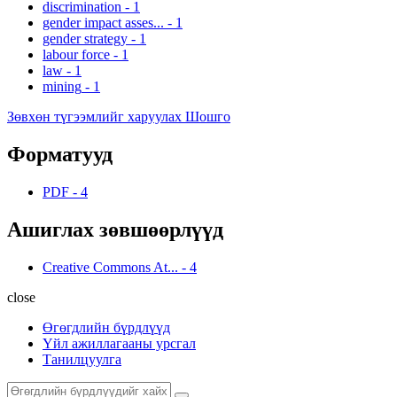
discrimination
-
1
gender impact asses...
-
1
gender strategy
-
1
labour force
-
1
law
-
1
mining
-
1
Зөвхөн түгээмлийг харуулах Шошго
Форматууд
PDF
-
4
Ашиглах зөвшөөрлүүд
Creative Commons At...
-
4
close
Өгөгдлийн бүрдлүүд
Үйл ажиллагааны урсгал
Танилцуулга