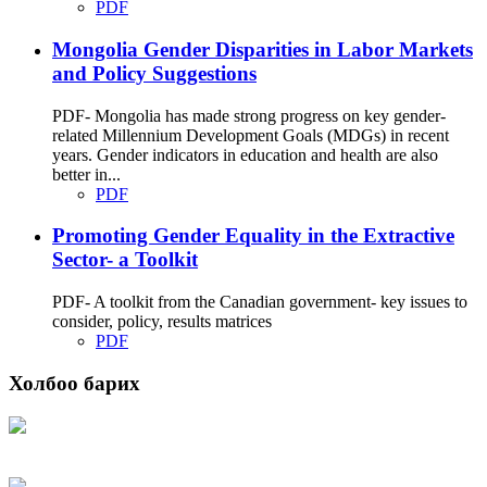
PDF
Mongolia Gender Disparities in Labor Markets
and Policy Suggestions
PDF- Mongolia has made strong progress on key gender-
related Millennium Development Goals (MDGs) in recent
years. Gender indicators in education and health are also
better in...
PDF
Promoting Gender Equality in the Extractive
Sector- a Toolkit
PDF- A toolkit from the Canadian government- key issues to
consider, policy, results matrices
PDF
Холбоо барих
Хаяг: Ашигт малтмал, газрын тосны газар, Монгол Улс, Улаанбаатар хот
15170, Чингэлтэй дүүрэг, Барилгачдын талбай-3, Засгийн газрын XII байр,
баруун жигүүр