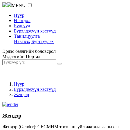
MENU
Нүүр
Өгөгдөл
Бүлгүүд
Бүрэлдэхүүн хэсгүүд
Танилцуулга
Нэвтрэх
Бүртгүүлэх
Эрдэс баялгийн боловсрол
Мэдлэгийн Портал
Нүүр
Бүрэлдэхүүн хэсгүүд
Жендэр
Жендэр
Жендэр (Gender): СЕСМИМ төсөл нь үйл ажиллагааныхаа